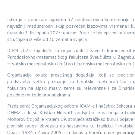
Istra je s ponosom ugostila 37. međunarodnu konferenciju o
najvažniji međunarodni skup posvećen izazovima vremena i kl
rujna do 3. listopada 2025. godine, Poreč je bio epicentar raz
stručnjaka iz više od 30 zemalja svijeta.
ICAM 2025 zajednički su organizirali Državni hidrometeorolo
Prirodoslovno-matematičkog fakulteta Sveučilišta u Zagrebu,
Hrvatsko meteorološko društvo i Europsko meteorološko druš
Organizacija ovako prestižnog događaja, koji se tradicio
predstavlja veliko priznanje za hrvatsku meteorološku za
fokusiran na alpski masiv, teme su relevantne i za Dinaride
posebne metode prognoziranja.
Predsjednik Organizacijskog odbora ICAM-a i načelnik Sektora z
DHMZ-a dr. sc. Kristian Horvath podsjetio je na bogatu tradic
Mohorovičić još je krajem 19. stoljeća istraživao buru i pojave
pionirski radovi obvezuju da nastavimo tu tradiciju. Hrvatsk
Opatiji 1984. i Zadru 2005. – a danas u Poreču nove generacije 