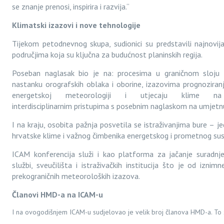
se znanje prenosi, inspirira i razvija.“
Klimatski izazovi i nove tehnologije
Tijekom petodnevnog skupa, sudionici su predstavili najnovija 
područjima koja su ključna za budućnost planinskih regija.
Poseban naglasak bio je na: procesima u graničnom sloju
nastanku orografskih oblaka i oborine, izazovima prognoziran
energetskoj meteorologiji i utjecaju klime na 
interdisciplinarnim pristupima s posebnim naglaskom na umjetnu 
I na kraju, osobita pažnja posvetila se istraživanjima bure – je
hrvatske klime i važnog čimbenika energetskog i prometnog su
ICAM konferencija služi i kao platforma za jačanje suradnj
službi, sveučilišta i istraživačkih institucija što je od izni
prekograničnih meteoroloških izazova.
Članovi HMD-a na ICAM-u
I na ovogodišnjem ICAM-u sudjelovao je velik broj članova HMD-a. To 