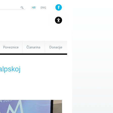
HR
ENG
Poveznice
Članarina
Donacije
alpskoj