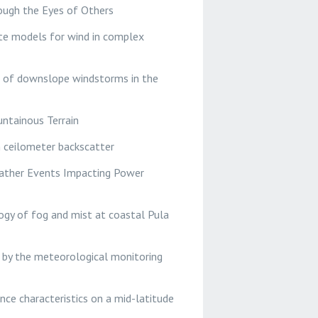
ough the Eyes of Others
ate models for wind in complex
ns of downslope windstorms in the
untainous Terrain
in ceilometer backscatter
eather Events Impacting Power
logy of fog and mist at coastal Pula
ed by the meteorological monitoring
ence characteristics on a mid-latitude