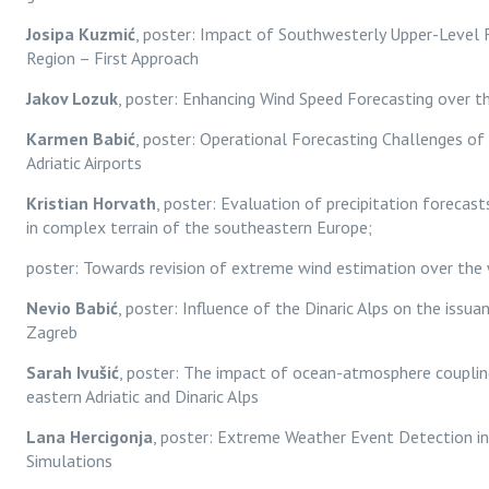
Josipa Kuzmić
, poster: Impact of Southwesterly Upper-Level F
Region – First Approach
Jakov Lozuk
, poster: Enhancing Wind Speed Forecasting over th
Karmen Babić
, poster: Operational Forecasting Challenges o
Adriatic Airports
Kristian Horvath
, poster: Evaluation of precipitation foreca
in complex terrain of the southeastern Europe;
poster: Towards revision of extreme wind estimation over the w
Nevio Babić
, poster: Influence of the Dinaric Alps on the iss
Zagreb
Sarah Ivušić
, poster: The impact of ocean-atmosphere coupling
eastern Adriatic and Dinaric Alps
Lana Hercigonja
, poster: Extreme Weather Event Detection in
Simulations