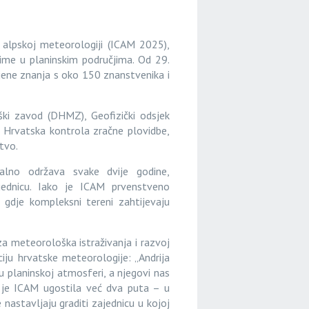
 alpskoj meteorologiji (ICAM 2025),
ime u planinskim područjima. Od 29.
mjene znanja s oko 150 znanstvenika i
ški zavod (DHMZ), Geofizički odsjek
 Hrvatska kontrola zračne plovidbe,
tvo.
nalno održava svake dvije godine,
jednicu. Iako je ICAM prvenstveno
 gdje kompleksni tereni zahtijevaju
a meteorološka istraživanja i razvoj
iju hrvatske meteorologije: „Andrija
 u planinskoj atmosferi, a njegovi nas
a je ICAM ugostila već dva puta – u
nastavljaju graditi zajednicu u kojoj