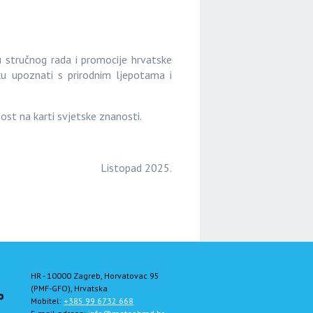
 stručnog rada i promocije hrvatske
iku upoznati s prirodnim ljepotama i
st na karti svjetske znanosti.
Listopad 2025.
HR - 10000 Zagreb, Horvatovac 95
(PMF-GFO), Hrvatska
Mobitel:
+385 99 6732 668