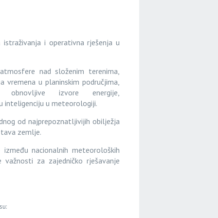
istraživanja i operativna rješenja u
 atmosfere nad složenim terenima,
ja vremena u planinskim područjima,
obnovljive izvore energije,
inteligenciju u meteorologiji.
dnog od najprepoznatljivijih obilježja
stava zemlje.
e između nacionalnih meteoroloških
mne važnosti za zajedničko rješavanje
su: