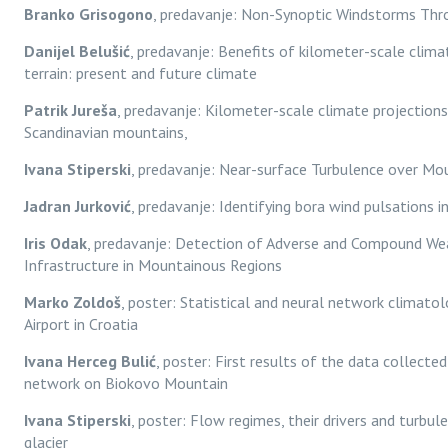
Branko Grisogono
, predavanje: Non-Synoptic Windstorms Thr
Danijel Belušić
, predavanje: Benefits of kilometer-scale clim
terrain: present and future climate
Patrik Jureša
, predavanje: Kilometer-scale climate projectio
Scandinavian mountains,
Ivana Stiperski
, predavanje: Near-surface Turbulence over Mo
Jadran Jurković
, predavanje: Identifying bora wind pulsations 
Iris Odak
, predavanje: Detection of Adverse and Compound W
Infrastructure in Mountainous Regions
Marko Zoldoš
, poster: Statistical and neural network climato
Airport in Croatia
Ivana Herceg Bulić
, poster: First results of the data collect
network on Biokovo Mountain
Ivana Stiperski
, poster: Flow regimes, their drivers and turbul
glacier