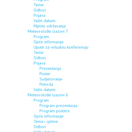
Teme
Odbori
Prijava
Važni datumi
Mjesto održavanja
Meteorološki izazovi 7
Program
Opće informacije
Upute za virtualnu konferenciju
Teme
Odbori
Prijava
Prezentacija
Poster
Sudjelovanje
Potvrda
Važni datumi
Meteorološki izazovi 6
Program
Program prezentacija
Program postera
Opće informacije
Tema i cjeline
Odbori