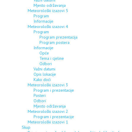
Važni datumi
Mjesto održavanja
Meteorološki izazovi 5
Program
Informacije
Meteorološki izazovi 4
Program
Program prezentacija
Program postera
Informacije
Opće
Tema i cjeline
Odbori
Važni datumi
Opis lokacije
Kako doći
Meteorološki izazovi 3
Program i prezentacije
Posteri
Odbori
Mjesto održavanja
Meteorološki izazovi 2
Program i prezentacije
Meteorološki izazovi 1
Skup