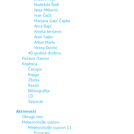
Nadežda Šinik
Janja Milković
Ivan Čačić
Marjana Gajić-Čapka
Alica Bajić
Amela Jeričević
Alen Sajko
Antun Marki
Vesna Đuričić
40 godina društva
Počasni članovi
Knjižnica
Časopis
Knjiga
Zbirka
Razno
Bibliografija
CD
Separati
Aktivnosti
Okrugli stol
Meteorološki izazovi
Meteorološki izazovi 11
Program