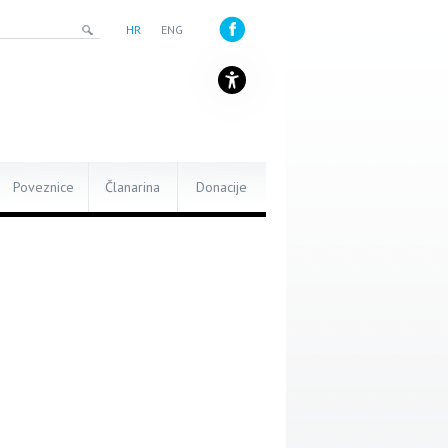
HR
ENG
Poveznice
Članarina
Donacije