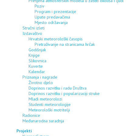
Primjena atmosferskih modela u zaštiti okoliša i ljudi
Poziv
Program i prezentacije
Upute predavačima
Mjesto održavanja
Stručni izleti
Izdavaštvo
Hrvatski meteorološki časopis
Pretraživanje na stranicama hrčak
Godišnjak
Knjige
Slikovnica
Kuverte
Kalendar
Priznanja i nagrade
Životno djelo
Doprinos razvitku i radu Društva
Doprinos razvitku i popularizaciji struke
Mladi meteorolozi
Studenti meteorologije
Meteorološki motritelji
Radionice
Međunarodna suradnja
Projekti