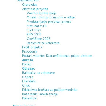
KvarnerExtrem
O projektu
Aktivnosti projekta
Završna konferencija
Odabir lokacija za mjerne uređaje
Predstavljanje projekta javnosti
Met. izazovi 8
EGU 2022
EMS 2022
CroViZone 2022
Radionica za volontere
Letak projekta
Priopćenja
Postani volonter KvarnerExtrema i prijavi ekstrem
Anketa
Podaci
Obrazac
Radionica za volontere
Galerija
Literatura
O tuči
Edukativna brošura za poljoprivrednike
Baza starih i novih znanja
Poveznice