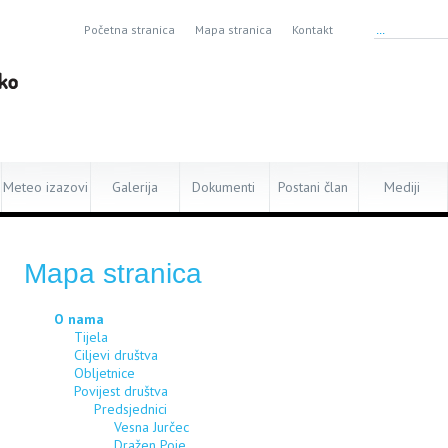
Početna stranica
Mapa stranica
Kontakt
Meteo izazovi
Galerija
Dokumenti
Postani član
Mediji
Mapa stranica
O nama
Tijela
Ciljevi društva
Obljetnice
Povijest društva
Predsjednici
Vesna Jurčec
Dražen Poje