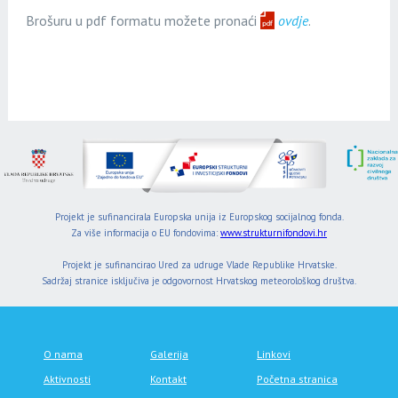
Brošuru u pdf formatu možete pronaći
ovdje
.
Projekt je sufinancirala Europska unija iz Europskog socijalnog fonda.
Za više informacija o EU fondovima:
www.strukturnifondovi.hr
Projekt je sufinancirao Ured za udruge Vlade Republike Hrvatske.
Sadržaj stranice isključiva je odgovornost Hrvatskog meteorološkog društva.
O nama
Galerija
Linkovi
Aktivnosti
Kontakt
Početna stranica