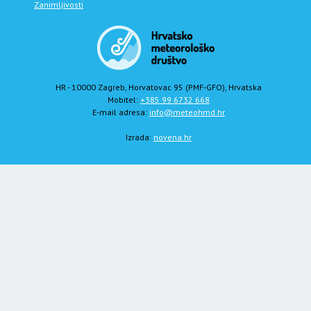
Zanimljivosti
HR - 10000 Zagreb, Horvatovac 95 (PMF-GFO), Hrvatska
Mobitel:
+385 99 6732 668
E-mail adresa:
info@meteohmd.hr
Izrada:
novena.hr