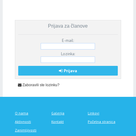
Prijava za članove
E-mail:
Lozinka:
Prijava
Zaboravili ste lozinku?
O nama
Galerija
Linkovi
Aktivnosti
Kontakt
Početna stranica
Zanimljivosti