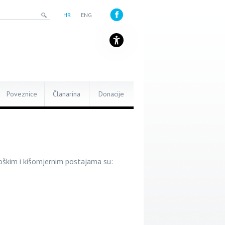
HR
ENG
Poveznice
Članarina
Donacije
oškim i kišomjernim postajama su: