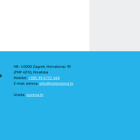
HR - 10000 Zagreb, Horvatovac 95
(PMF-GFO), Hrvatska
Mobitel:
+385 99 6732 668
E-mail adresa:
info@meteohmd.hr
Izrada:
novena.hr