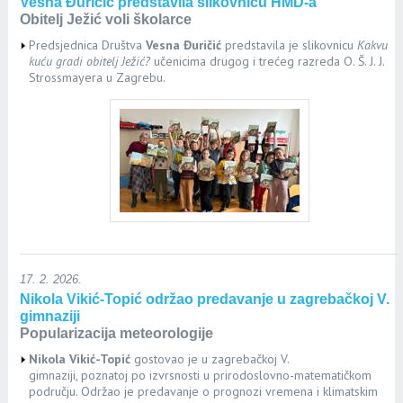
Vesna Đuričić predstavila slikovnicu HMD-a
Obitelj Ježić voli školarce
Predsjednica Društva
Vesna Đuričić
predstavila je slikovnicu
Kakvu
kuću gradi obitelj Ježić?
učenicima drugog i trećeg razreda O. Š. J. J.
Strossmayera u Zagrebu.
17. 2. 2026.
Nikola Vikić-Topić održao predavanje u zagrebačkoj V.
gimnaziji
Popularizacija meteorologije
Nikola Vikić-Topić
gostovao je
u zagrebačkoj V.
gimnaziji,
poznatoj po izvrsnosti u prirodoslovno-matematičkom
području. Održao je predavanje o prognozi vremena i klimatskim