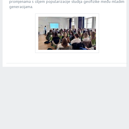
promjenama s ciljem popularizacije studija geofizike među mladim
generacijama.
8. 12. 2025.
Branko Grisogono održao predavanje Vrijeme, klima i
projekcije
Priroda uživo
Još jedna suradnja Hrvatskog prirodoslovnog društva i Hrvatskog
meteorološkog društva urodila je plodom - u Knjižnici Bogdana
Ogrizovića u Zagrebu održano je vrlo posjećeno predavanje
prof.
dr. sc. Branka Grisogona
pod naslovom
Vrijeme, klima i projekcije
.