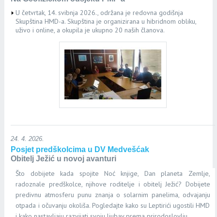
U četvrtak, 14. svibnja 2026., održana je redovna godišnja
Skupština HMD-a. Skupština je organizirana u hibridnom obliku,
uživo i online, a okupila je ukupno 20 naših članova.
24. 4. 2026.
Posjet predškolcima u DV Medvešćak
Obitelj Ježić u novoj avanturi
Što dobijete kada spojite Noć knjige, Dan planeta Zemlje,
radoznale predškolce, njihove roditelje i obitelj Ježić? Dobijete
predivnu atmosferu punu znanja o solarnim panelima, odvajanju
otpada i očuvanju okoliša. Pogledajte kako su Leptirići ugostili HMD
i kako nastavljaju razvijati svoju ljubav prema prirodoslovlju.