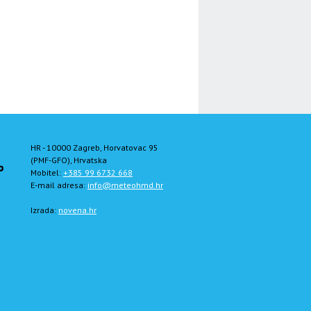
HR - 10000 Zagreb, Horvatovac 95
(PMF-GFO), Hrvatska
Mobitel:
+385 99 6732 668
E-mail adresa:
info@meteohmd.hr
Izrada:
novena.hr