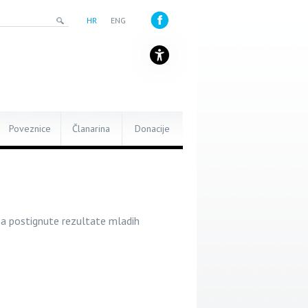
HR
ENG
Poveznice
Članarina
Donacije
a postignute rezultate mladih