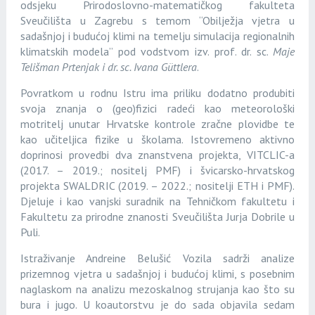
odsjeku Prirodoslovno-matematičkog fakulteta
Sveučilišta u Zagrebu s temom “Obilježja vjetra u
sadašnjoj i budućoj klimi na temelju simulacija regionalnih
klimatskih modela” pod vodstvom izv. prof. dr. sc.
Maje
Telišman Prtenjak i dr. sc. Ivana Güttlera
.
Povratkom u rodnu Istru ima priliku dodatno produbiti
svoja znanja o (geo)fizici radeći kao meteorološki
motritelj unutar Hrvatske kontrole zračne plovidbe te
kao učiteljica fizike u školama. Istovremeno aktivno
doprinosi provedbi dva znanstvena projekta, VITCLIC-a
(2017. – 2019.; nositelj PMF) i švicarsko-hrvatskog
projekta SWALDRIC (2019. – 2022.; nositelji ETH i PMF).
Djeluje i kao vanjski suradnik na Tehničkom fakultetu i
Fakultetu za prirodne znanosti Sveučilišta Jurja Dobrile u
Puli.
Istraživanje Andreine Belušić Vozila sadrži analize
prizemnog vjetra u sadašnjoj i budućoj klimi, s posebnim
naglaskom na analizu mezoskalnog strujanja kao što su
bura i jugo. U koautorstvu je do sada objavila sedam