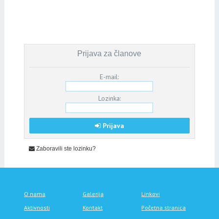
Prijava za članove
E-mail:
Lozinka:
Prijava
Zaboravili ste lozinku?
O nama
Galerija
Linkovi
Aktivnosti
Kontakt
Početna stranica