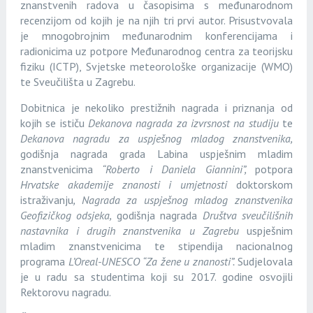
znanstvenih radova u časopisima s međunarodnom
recenzijom od kojih je na njih tri prvi autor. Prisustvovala
je mnogobrojnim međunarodnim konferencijama i
radionicima uz potpore Međunarodnog centra za teorijsku
fiziku (ICTP), Svjetske meteorološke organizacije (WMO)
te Sveučilišta u Zagrebu.
Dobitnica je nekoliko prestižnih nagrada i priznanja od
kojih se ističu
Dekanova nagrada za izvrsnost na studiju
te
Dekanova nagradu za uspješnog mladog znanstvenika,
godišnja nagrada grada Labina uspješnim mladim
znanstvenicima
“Roberto i Daniela Giannini”,
potpora
Hrvatske akademije znanosti i umjetnosti
doktorskom
istraživanju
, Nagrada za uspješnog mladog znanstvenika
Geofizičkog odsjeka,
godišnja nagrada
Društva sveučilišnih
nastavnika i drugih znanstvenika u Zagrebu
uspješnim
mladim znanstvenicima te stipendija nacionalnog
programa
L’Oreal-UNESCO “Za žene u znanosti”.
Sudjelovala
je u radu sa studentima koji su 2017. godine osvojili
Rektorovu nagradu.