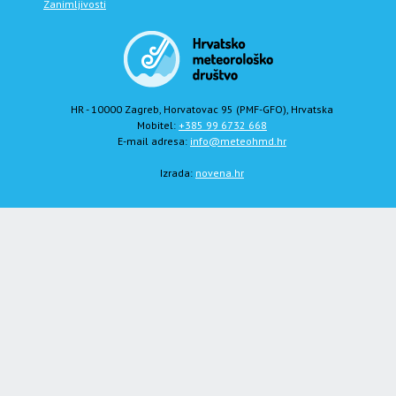
Zanimljivosti
HR - 10000 Zagreb, Horvatovac 95 (PMF-GFO), Hrvatska
Mobitel:
+385 99 6732 668
E-mail adresa:
info@meteohmd.hr
Izrada:
novena.hr