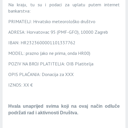
Na kraju, tu su i p
odaci za uplatu putem internet
bankarstva:
PRIMATELJ: Hrvatsko meteorološko društvo
ADRESA: Horvatovac 95 (PMF-GFO), 10000 Zagreb
IBAN: HR2323600001101337762
MODEL: prazno (ako ne prima, onda HR00)
POZIV NA BROJ PLATITELJA: OIB Platitelja
OPIS PLAĆANJA: Donacija za XXX
IZNOS: XX €
Hvala unaprijed svima koji na ovaj način odluče
podržati rad i aktivnosti Društva.