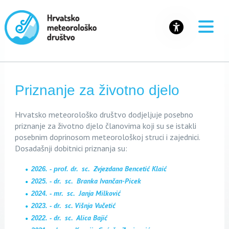
Priznanje za životno djelo
Hrvatsko meteorološko društvo dodjeljuje posebno
priznanje za životno djelo članovima koji su se
istakli
posebnim doprinosom meteorološkoj struci i zajednici
.
Dosadašnji dobitnici priznanja su:
dr. sc. Zvjezdana Bencetić Klaić
2026. - prof.
dr. sc. Branka Ivančan-Picek
2025. -
mr. sc. Janja Milković
2024. -
dr. sc. Višnja Vučetić
2023. -
dr. sc. Alica Bajić
2022. -