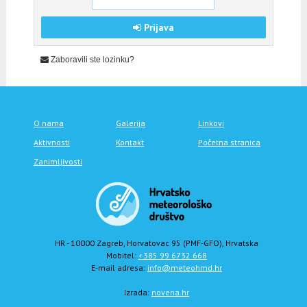
Prijava
Zaboravili ste lozinku?
O nama
Galerija
Linkovi
Aktivnosti
Kontakt
Početna stranica
Zanimljivosti
HR - 10000 Zagreb, Horvatovac 95 (PMF-GFO), Hrvatska
Mobitel:
+385 99 6732 668
E-mail adresa:
info@meteohmd.hr
Izrada:
novena.hr