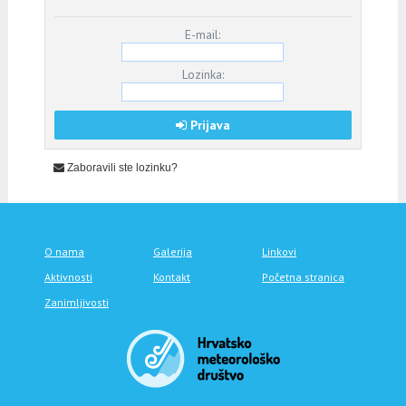
E-mail:
Lozinka:
Prijava
Zaboravili ste lozinku?
O nama
Galerija
Linkovi
Aktivnosti
Kontakt
Početna stranica
Zanimljivosti