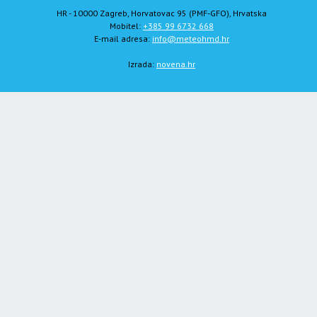
HR - 10000 Zagreb, Horvatovac 95 (PMF-GFO), Hrvatska
Mobitel:
+385 99 6732 668
E-mail adresa:
info@meteohmd.hr
Izrada:
novena.hr