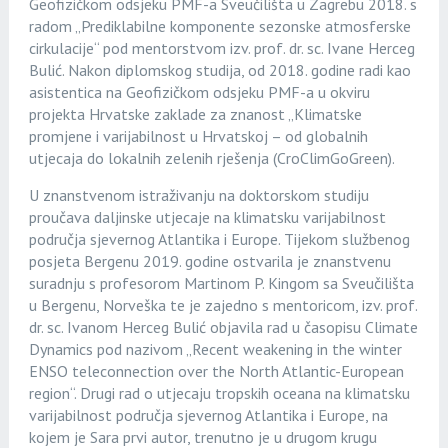
Geofizičkom odsjeku PMF-a Sveučilišta u Zagrebu 2018. s
radom „Prediklabilne komponente sezonske atmosferske
cirkulacije“ pod mentorstvom izv. prof. dr. sc. Ivane Herceg
Bulić. Nakon diplomskog studija, od 2018. godine radi kao
asistentica na Geofizičkom odsjeku PMF-a u okviru
projekta Hrvatske zaklade za znanost „Klimatske
promjene i varijabilnost u Hrvatskoj – od globalnih
utjecaja do lokalnih zelenih rješenja (CroClimGoGreen).
U znanstvenom istraživanju na doktorskom studiju
proučava daljinske utjecaje na klimatsku varijabilnost
područja sjevernog Atlantika i Europe. Tijekom službenog
posjeta Bergenu 2019. godine ostvarila je znanstvenu
suradnju s profesorom Martinom P. Kingom sa Sveučilišta
u Bergenu, Norveška te je zajedno s mentoricom, izv. prof.
dr. sc. Ivanom Herceg Bulić objavila rad u časopisu Climate
Dynamics pod nazivom „Recent weakening in the winter
ENSO teleconnection over the North Atlantic-European
region“. Drugi rad o utjecaju tropskih oceana na klimatsku
varijabilnost područja sjevernog Atlantika i Europe, na
kojem je Sara prvi autor, trenutno je u drugom krugu