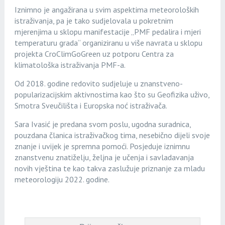
Iznimno je angažirana u svim aspektima meteoroloških
istraživanja, pa je tako sudjelovala u pokretnim
mjerenjima u sklopu manifestacije „PMF pedalira i mjeri
temperaturu grada“ organiziranu u više navrata u sklopu
projekta CroClimGoGreen uz potporu Centra za
klimatološka istraživanja PMF-a.
Od 2018. godine redovito sudjeluje u znanstveno-
popularizacijskim aktivnostima kao što su Geofizika uživo,
Smotra Sveučilišta i Europska noć istraživača.
Sara Ivasić je predana svom poslu, ugodna suradnica,
pouzdana članica istraživačkog tima, nesebično dijeli svoje
znanje i uvijek je spremna pomoći. Posjeduje iznimnu
znanstvenu znatiželju, željna je učenja i savladavanja
novih vještina te kao takva zaslužuje priznanje za mladu
meteorologiju 2022. godine.