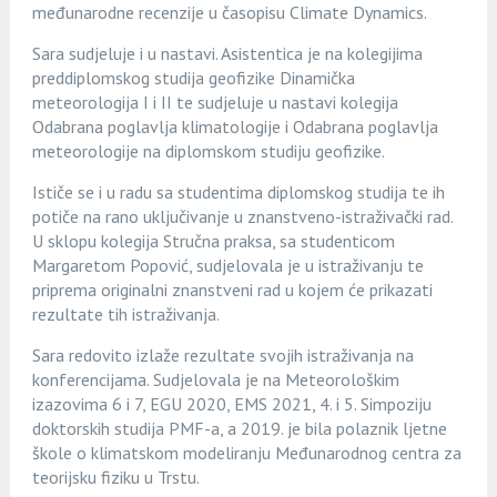
međunarodne recenzije u časopisu Climate Dynamics.
Sara sudjeluje i u nastavi. Asistentica je na kolegijima
preddiplomskog studija geofizike Dinamička
meteorologija I i II te sudjeluje u nastavi kolegija
Odabrana poglavlja klimatologije i Odabrana poglavlja
meteorologije na diplomskom studiju geofizike.
Ističe se i u radu sa studentima diplomskog studija te ih
potiče na rano uključivanje u znanstveno-istraživački rad.
U sklopu kolegija Stručna praksa, sa studenticom
Margaretom Popović, sudjelovala je u istraživanju te
priprema originalni znanstveni rad u kojem će prikazati
rezultate tih istraživanja.
Sara redovito izlaže rezultate svojih istraživanja na
konferencijama. Sudjelovala je na Meteorološkim
izazovima 6 i 7, EGU 2020, EMS 2021, 4. i 5. Simpoziju
doktorskih studija PMF-a, a 2019. je bila polaznik ljetne
škole o klimatskom modeliranju Međunarodnog centra za
teorijsku fiziku u Trstu.