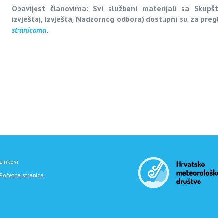
Obavijest članovima: Svi službeni materijali sa Skupšti
izvještaj, Izvještaj Nadzornog odbora) dostupni su za pre
stranicama
.
Linkovi
Početna stranica