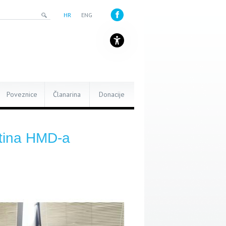
HR
ENG
Poveznice
Članarina
Donacije
tina HMD-a