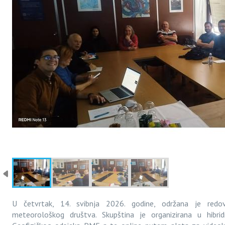
U četvrtak, 14. svibnja 2026. godine, održana je redo
meteorološkog društva. Skupština je organizirana u hibri