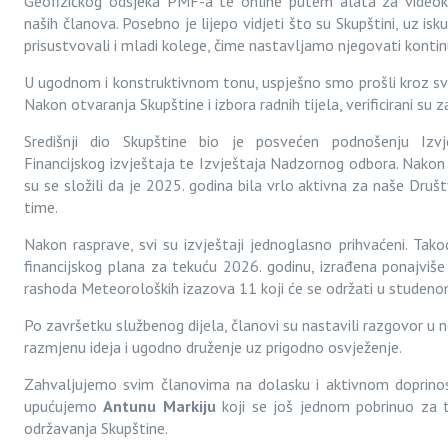
Geofizičkog odsjeka PMF-a te online putem alata za videoko
naših članova. Posebno je lijepo vidjeti što su Skupštini, uz is
prisustvovali i mladi kolege,
čime nastavljamo njegovati kontinu
U ugodnom i konstruktivnom tonu, uspješno smo prošli kroz s
Nakon otvaranja Skupštine i izbora radnih tijela, verificirani su z
Središnji dio Skupštine bio je posvećen podnošenju Iz
Financijskog izvještaja te Izvještaja Nadzornog odbora. Nakon p
su se složili da je 2025. godina bila vrlo aktivna za naše Druš
time.
Nakon rasprave, svi su izvještaji jednoglasno prihvaćeni. Tako
financijskog plana za tekuću 2026. godinu, izrađena ponajviše 
rashoda Meteoroloških izazova 11 koji će se održati
u studeno
Po završetku službenog dijela, članovi su nastavili razgovor u 
razmjenu ideja i ugodno druženje uz prigodno osvježenje.
Zahvaljujemo svim članovima na dolasku i aktivnom doprino
upućujemo
Antunu Markiju
koji se još jednom pobrinuo za te
održavanja Skupštine.