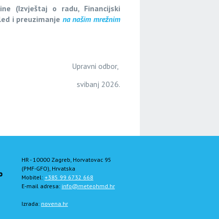
ne (Izvještaj o radu, Financijski
gled i preuzimanje
na našim mrežnim
Upravni odbor,
svibanj 2026.
HR - 10000 Zagreb, Horvatovac 95
(PMF-GFO), Hrvatska
Mobitel:
+385 99 6732 668
E-mail adresa:
info@meteohmd.hr
Izrada:
novena.hr