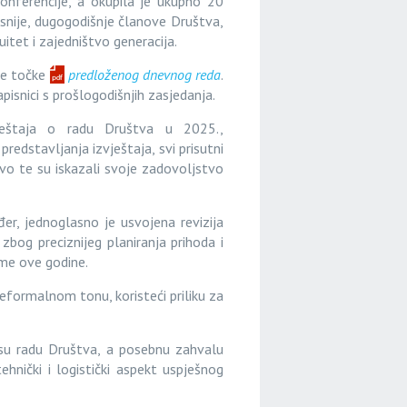
nferencije, a okupila je ukupno 20
kusnije, dugogodišnje članove Društva,
itet i zajedništvo generacija.
ve točke
predloženog dnevnog reda
.
apisnici s prošlogodišnjih zasjedanja.
vještaja o radu Društva u 2025.,
redstavljanja izvještaja, svi prisutni
tvo te su iskazali svoje zadovoljstvo
đer, jednoglasno je usvojena revizija
zbog preciznijeg planiranja prihoda i
me o
ve godine.
neformalnom tonu, koristeći priliku za
su radu Društva, a posebnu zahvalu
hnički i logistički aspekt uspješnog