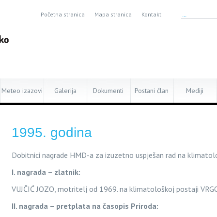
Početna stranica
Mapa stranica
Kontakt
Meteo izazovi
Galerija
Dokumenti
Postani član
Mediji
1995. godina
Dobitnici nagrade HM
D-a za
izuzetno uspješan rad na klimatol
I. nagrada – zlatnik:
VUJČIĆ JOZO, motritelj od 1969. na klimatološkoj postaji VR
II. nagrada – pretplata na časopis Priroda: