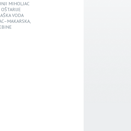
 DONJI MIHOLJAC
KE OŠTARIJE
i BAŠKA VODA
RADAC–MAKARSKA,
LEBINE