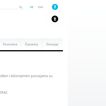
HR
ENG
Poveznice
Članarina
Donacije
oškim i kišomjernim postajama su:
GORAC