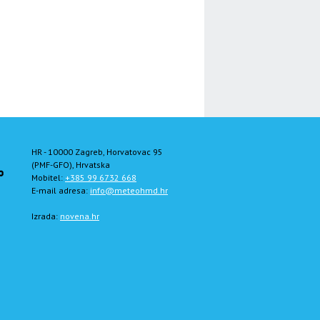
HR - 10000 Zagreb, Horvatovac 95
(PMF-GFO), Hrvatska
Mobitel:
+385 99 6732 668
E-mail adresa:
info@meteohmd.hr
Izrada:
novena.hr