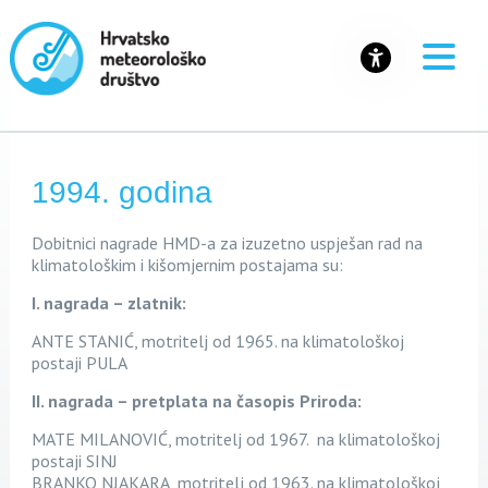
1994. godina
Dobitnici nagrade HM
D-a za
izuzetno uspješan rad na
klimatološkim i kišomjernim postajama su:
I. nagrada – zlatnik:
ANTE STANIĆ, motritelj od 1965. na klimatološkoj
postaji PULA
II. nagrada – pretplata na časopis Priroda:
MATE MILANOVIĆ, motritelj od 1967. na klimatološkoj
postaji SINJ
BRANKO NJAKARA, motritelj od 1963. na klimatološkoj