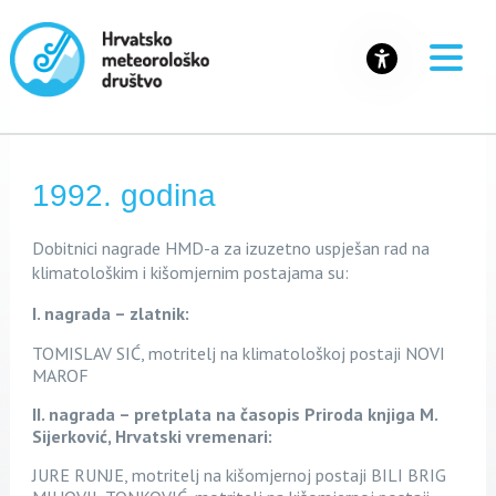
1992. godina
Dobitnici nagrade HM
D-a za
izuzetno uspješan rad na
klimatološkim i kišomjernim postajama su:
I. nagrada – zlatnik:
TOMISLAV SIĆ, motritelj na klimatološkoj postaji NOVI
MAROF
II. nagrada – pretplata na časopis Priroda knjiga M.
Sijerković, Hrvatski vremenari:
JURE RUNJE, motritelj na kišomjernoj postaji BILI BRIG