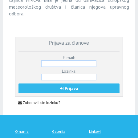
tajnica HMČ-a. Bila je jedna od osnivačica Europskog
meteorološkog društva i članica njegova upravnog
odbora.
Prijava za članove
E-mail:
Lozinka:
Prijava
Zaboravili ste lozinku?
O nama
Galerija
Linkovi