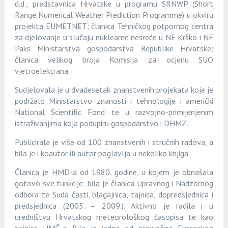
d.d.; predstavnica Hrvatske u programu SRNWP (Short
Range Numerical Weather Prediction Programme) u okviru
projekta EUMETNET; članica Tehničkog potpornog centra
za djelovanje u slučaju nuklearne nesreće u NE Krško i NE
Paks Ministarstva gospodarstva Republike Hrvatske;
članica velikog broja Komisija za ocjenu SUO
vjetroelektrana.
Sudjelovala je u dvadesetak znanstvenih projekata koje je
podržalo Ministarstvo znanosti i tehnologije i američki
National Scientific Fond te u razvojno-primijenjenim
istraživanjima koja podupiru gospodarstvo i DHMZ.
Publicirala je više od 100 znanstvenih i stručnih radova, a
bila je i koautor ili autor poglavlja u nekoliko knjiga.
Članica je HMD-a od 1980. godine, u kojem je obnašala
gotovo sve funkcije: bila je članica Upravnog i Nadzornog
odbora te Suda časti, blagajnica, tajnica, dopredsjednica i
predsjednica (2005. – 2009.). Aktivno je radila i u
uredništvu Hrvatskog meteorološkog časopisa te kao