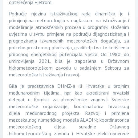
opterećenja vjetrom.
Područje njezina istraživačkog rada dinamička je i
primijenjena meteorologija s naglaskom na istraživanje i
modeliranje atmosferskih procesa u orografski složenim
uvjetima u svrhu primjene na području dijagnosticiranja i
prognoziranja izvanrednih meteoroloških događaja, za
potrebe prostornog planiranja, graditeljstva te korištenja
prirodnog energetskog potencijala vjetra. Od 1980. do
umirovljenja 2021. bila je zaposlena u Državnom
hidrometeorološkom zavodu u sadašnjem Sektoru za
meteorološka istraživanja i razvoj.
Bila je predstavnica DHMZ-a ili Hrvatske u brojnim
međunarodnim tijelima, npr. kao akreditirani hrvatski
delegat u Komisiji za atmosferske znanosti Svjetske
meteorološke organizacije; koordinatorica hrvatskog
dijela međunarodnog projekta Razvoj i primjena
mezoskalnog numeričkog modela ALADIN; koordinatorica
meteorološkog dijela suradnje Državnog
hidrometeorološkog zavoda i Hrvatske elektroprivrede