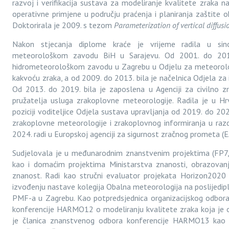
razvoj i verifikacija sustava za modeliranje kvalitete zraka 
operativne primjene u području praćenja i planiranja zaštite 
Doktorirala je 2009. s tezom
Parameterization of vertical diffu
Nakon stjecanja diplome kraće je vrijeme radila u si
meteorološkom zavodu BiH u Sarajevu. Od 2001. do 201
hidrometeorološkom zavodu u Zagrebu u Odjelu za meteorološk
kakvoću zraka, a od 2009. do 2013. bila je načelnica Odjela za 
Od 2013. do 2019. bila je zaposlena u Agenciji za civilno 
pružatelja usluga zrakoplovne meteorologije. Radila je u Hr
poziciji voditeljice Odjela sustava upravljanja od 2019. do 202
zrakoplovne meteorologije i zrakoplovnog informiranja u raz
2024. radi u Europskoj agenciji za sigurnost zračnog prometa (
Sudjelovala je u međunarodnim znanstvenim projektima (FP7,
kao i domaćim projektima Ministarstva znanosti, obrazovanj
znanost. Radi kao stručni evaluator projekata Horizon2020 
izvođenju nastave kolegija Obalna meteorologija na poslijedi
PMF-a u Zagrebu. Kao potpredsjednica organizacijskog odbora
konferencije HARMO12 o modeliranju kvalitete zraka koja je o
je članica znanstvenog odbora konferencije HARMO13 kao 