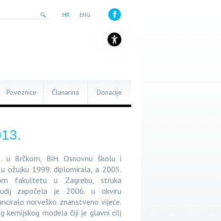
HR
ENG
Poveznice
Članarina
Donacije
013.
. u Brčkom, BiH. Osnovnu školu i
u ožujku 1999. diplomirala, a 2005.
kom fakultetu u Zagrebu, struka
tudij započela je 2006. u okviru
ciralo norveško znanstveno vijeće.
 kemijskog modela čiji je glavni cilj