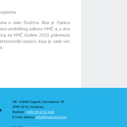
sopisima.
na u radu Društva. Bila je članica
nica uredničkog odbora HMČ-a, u dva
tica za HMČ. Godine 2010. pokrenula
eteorološki izazovi, koja je sada već
t.
HR - 10000 Zagreb, Horvatovac 95
(PMF-GFO), Hrvatska
Mobitel:
+385 99 6732 668
E-mail adresa:
info@meteohmd.hr