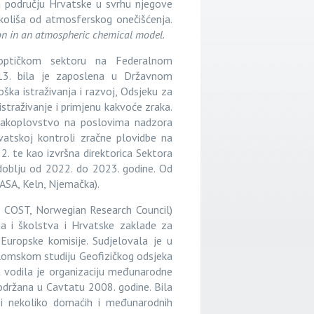
na području Hrvatske u svrhu njegove
okoliša od atmosferskog onečišćenja.
sion in an atmospheric chemical model
.
noptičkom sektoru na Federalnom
3. bila je zaposlena u Državnom
a istraživanja i razvoj, Odsjeku za
istraživanje i primjenu kakvoće zraka.
zrakoplovstvo na poslovima nadzora
vatskoj kontroli zračne plovidbe na
2. te kao izvršna direktorica Sektora
doblju od 2022. do 2023. godine. Od
EASA, Keln, Njemačka).
 COST, Norwegian Research Council)
a i školstva i Hrvatske zaklade za
Europske komisije. Sudjelovala je u
plomskom studiju Geofizičkog odsjeka
 vodila je organizaciju međunarodne
držana u Cavtatu 2008. godine. Bila
i nekoliko domaćih i međunarodnih