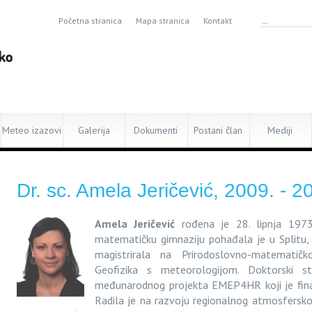
Početna stranica
Mapa stranica
Kontakt
Meteo izazovi
Galerija
Dokumenti
Postani član
Mediji
Dr. sc. Amela Jeričević, 2009. - 2
Amela Jeričević
rođena je 28. lipnja 1973
matematičku gimnaziju pohađala je u Splitu, 
magistrirala na Prirodoslovno-matematič
Geofizika s meteorologijom. Doktorski s
međunarodnog projekta EMEP4HR koji je finan
Radila je na razvoju regionalnog atmosferskog