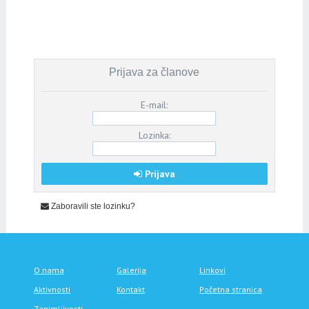
Prijava za članove
E-mail:
Lozinka:
Prijava
Zaboravili ste lozinku?
O nama
Galerija
Linkovi
Aktivnosti
Kontakt
Početna stranica
Zanimljivosti