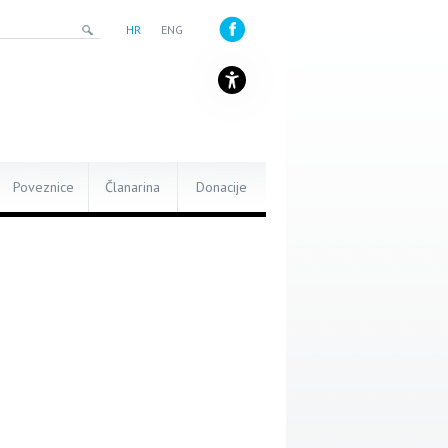
HR
ENG
Poveznice
Članarina
Donacije