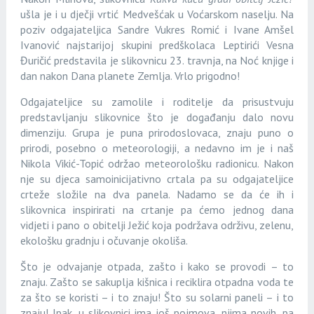
ušla je i u dječji vrtić Medvešćak u Voćarskom naselju. Na
poziv odgajateljica Sandre Vukres Romić i Ivane Amšel
Ivanović najstarijoj skupini predškolaca Leptirići Vesna
Đuričić predstavila je slikovnicu 23. travnja, na Noć knjige i
dan nakon Dana planete Zemlja. Vrlo prigodno!
Odgajateljice su zamolile i roditelje da prisustvuju
predstavljanju slikovnice što je događanju dalo novu
dimenziju. Grupa je puna prirodoslovaca, znaju puno o
prirodi, posebno o meteorologiji, a nedavno im je i naš
Nikola Vikić-Topić održao meteorološku radionicu. Nakon
nje su djeca samoinicijativno crtala pa su odgajateljice
crteže složile na dva panela. Nadamo se da će ih i
slikovnica inspirirati na crtanje pa ćemo jednog dana
vidjeti i pano o obitelji Ježić koja podržava održivu, zelenu,
ekološku gradnju i očuvanje okoliša.
Što je odvajanje otpada, zašto i kako se provodi – to
znaju. Zašto se sakuplja kišnica i reciklira otpadna voda te
za što se koristi – i to znaju! Što su solarni paneli – i to
znaju! Ipak, u slikovnici ima još pojmova, njima novih, pa