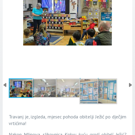
Travanj je, izgleda, mjesec pohoda obitelji Ježić po dječjim
vrtićima!
Nakon Mlinova, slikovnica
Kakvu kuću gradi obitelj Ježić?