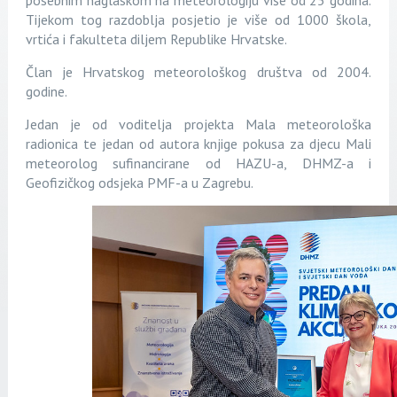
posebnim naglaskom na meteorologiju više od 25 godina.
Tijekom tog razdoblja posjetio je više od 1000 škola,
vrtića i fakulteta diljem Republike Hrvatske.
Član je Hrvatskog meteorološkog društva od 2004.
godine.
Jedan je od voditelja projekta Mala meteorološka
radionica te jedan od autora knjige pokusa za djecu Mali
meteorolog sufinancirane od HAZU-a, DHMZ-a i
Geofizičkog odsjeka PMF-a u Zagrebu.