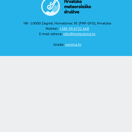
HR - 10000 Zagreb, Horvatovac 95 (PMF-GFO), Hrvatska
Mobitel:
+385 99 6732 668
E-mail adresa:
info@meteohmd.hr
Izrada:
novena.hr