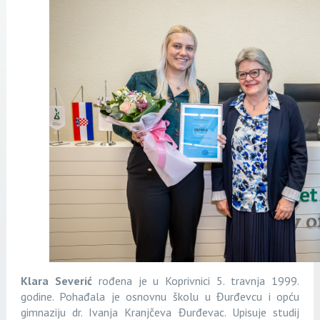
Klara Severić
rođena je u Koprivnici 5. travnja 1999.
godine. Pohađala je osnovnu školu u Đurđevcu i opću
gimnaziju dr. Ivanja Kranjčeva Đurđevac. Upisuje studij