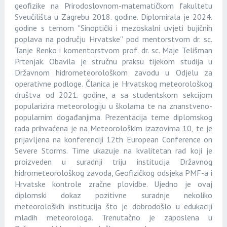
geofizike na Prirodoslovnom-matematičkom fakultetu
Sveučilišta u Zagrebu 2018. godine. Diplomirala je 2024.
godine s temom ''Sinoptički i mezoskalni uvjeti bujičnih
poplava na području Hrvatske'' pod mentorstvom dr. sc.
Tanje Renko i komentorstvom prof. dr. sc. Maje Telišman
Prtenjak. Obavila je stručnu praksu tijekom studija u
Državnom hidrometeorološkom zavodu u Odjelu za
operativne podloge. Članica je Hrvatskog meteorološkog
društva od 2021. godine, a sa studentskom sekcijom
popularizira meteorologiju u školama te na znanstveno-
popularnim događanjima. Prezentacija teme diplomskog
rada prihvaćena je na Meteorološkim izazovima 10, te je
prijavljena na konferenciji 12th European Conference on
Severe Storms. Time ukazuje na kvalitetan rad koji je
proizveden u suradnji triju institucija Državnog
hidrometeorološkog zavoda, Geofizičkog odsjeka PMF-a i
Hrvatske kontrole zračne plovidbe. Ujedno je ovaj
diplomski dokaz pozitivne suradnje nekoliko
meteoroloških institucija što je dobrodošlo u edukaciji
mladih meteorologa. Trenutačno je zaposlena u