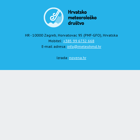
HR - 10000 Zagreb, Horvatovac 95 (PMF-GFO), Hrvatska
Mobitel:
+385 99 6732 668
E-mail adresa:
info@meteohmd.hr
Izrada:
novena.hr