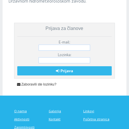
Državnom hidrometeorološkom zavodu.
Prijava za članove
E-mail:
Lozinka:
Prijava
Zaboravili ste lozinku?
O nama
Galerija
Linkovi
Aktivnosti
Kontakt
Početna stranica
Zanimljivosti