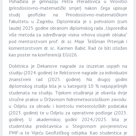
Pohađala je gimnaziju Petra Preradovića u Virovitici
(prirodoslovno-matematički smjer) nakon čega upisuje
studij geofizike na Prirodoslovno-matematičkom
fakultetu u Zagrebu. Diplomirala je s pohvalom (cum
laude) 2025. godine obranom diplomskog rada „Usporedba
više metoda za određivanje visina vrhova olujnih oblaka"
pod mentorstvom prof. dr. sc. Maje Telišman Prtenjak i
komentorstvom dr. sc. Karmen Babić. Rad će biti izložen
kao poster na konferenciji EGU26.
Dobitnica je Dekanove nagrade za izuzetan uspjeh na
studiju (2024. godine) te Rektorove nagrade za individualni
znanstveni rad (2025. godine). Na drugoj godini
diplomskog studija bila je u kategoriji 10 % najuspješnijih
studenata na studiju. Tijekom studiranja je obavila dvije
stručne prakse u Državnom hidrometeorološkom zavodu:
u Odjelu za obradu i kontrolu meteoroloških podataka
(2023. godine) te u Odjelu za operativne podloge (2025.
godine). U akademskoj godini 2024./2025. bila je
studentska predstavnica u Stegovnom povjerenstvu
PMF-a te Vijeću Geofizičkog odsjeka. Kao studentica je