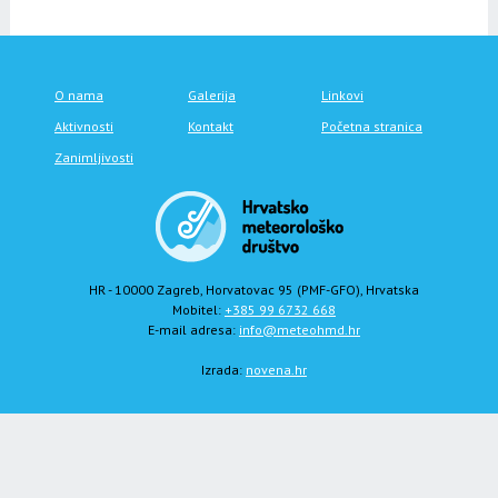
O nama
Galerija
Linkovi
Aktivnosti
Kontakt
Početna stranica
Zanimljivosti
HR - 10000 Zagreb, Horvatovac 95 (PMF-GFO), Hrvatska
Mobitel:
+385 99 6732 668
E-mail adresa:
info@meteohmd.hr
Izrada:
novena.hr