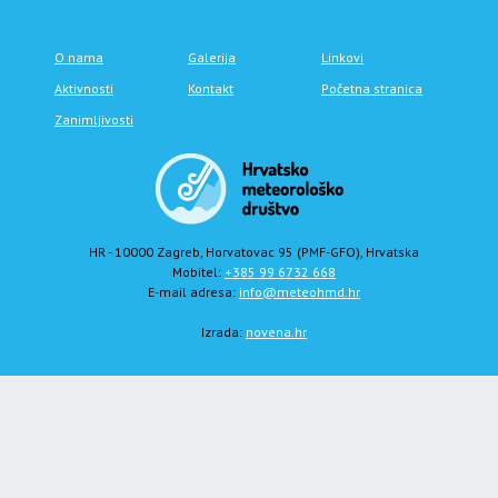
O nama
Galerija
Linkovi
Aktivnosti
Kontakt
Početna stranica
Zanimljivosti
HR - 10000 Zagreb, Horvatovac 95 (PMF-GFO), Hrvatska
Mobitel:
+385 99 6732 668
E-mail adresa:
info@meteohmd.hr
Izrada:
novena.hr