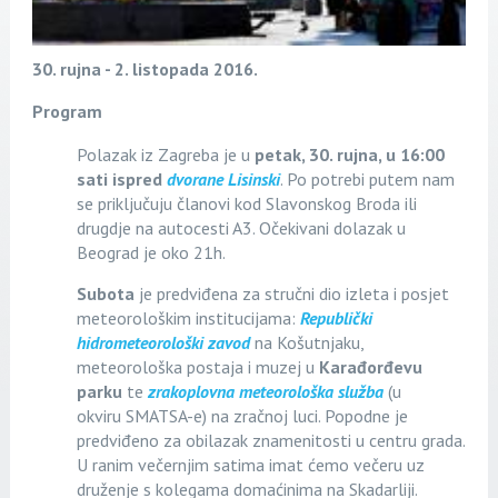
30. rujna - 2. listopada 2016.
Program
Polazak iz Zagreba je u
petak, 30. rujna, u 16:00
sati ispred
dvorane Lisinski
. Po potrebi putem nam
se priključuju članovi kod Slavonskog Broda ili
drugdje na autocesti A3. Očekivani dolazak u
Beograd je oko 21h.
Subota
je predviđena za stručni dio izleta i posjet
meteorološkim institucijama:
Republički
hidrometeorološki zavod
na Košutnjaku,
meteorološka postaja i muzej u
Karađorđevu
parku
te
zrakoplovna meteorološka služba
(u
okviru SMATSA-e) na zračnoj luci. Popodne je
predviđeno za obilazak znamenitosti u centru grada.
U ranim večernjim satima imat ćemo večeru uz
druženje s kolegama domaćinima na Skadarliji.