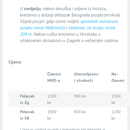
U
nedjelju
, nakon doručka i odjave iz hotela,
krećemo u daljnji obilazak Beograda posjetom Avali.
Slijedi posjet gdje ćemo vidjeti
spomenik neznanom
junaku Ivana Meštrovića
i
vidikovac na tornju visine
204 m
. Nakon ručka krećemo u Hrvatsku s
očekivanim dolaskom u Zagreb u večernjim satima.
Cijena
Članovi
Umirovljenici
Ne-
HMD-a
i studenti
članovi
Polazak
1100
900 kn
1300
iz Zg
kn
kn
Polazak
1000
800 kn
1200
iz SB
kn
kn
Cijene su izražene po osobi u dvokrevetnoj sobi. Nadoplata za