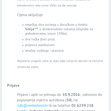
jednokrevetnu sobu iznosi 150kn (za oba noćenja)
Cijena uključuje:
smještaj: dva noćenja s doručkom u hotelu
Srbija***
, u dvokrevetnim sobama (doplata za
jednokrevetnu iznosi 150kn).
dva ručka (bez pića)
prijevoz autobusom
stručno vođenje i ulaznice.
Napomena: program izleta se može malo izmijeniti obzirom na trenutne
vremenske uvjete.
Prijave
Prijave i upiti se primaju do
10.9.2016.
, odnosno do
popunjenja mjesta autobusa (
50
), na
info@meteohmd.hr
ili na telefon
01 6259 218
tajniku
Jadranu Jurkoviću
. Kolege sa sjevernog