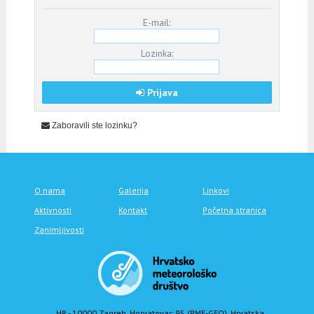
E-mail:
Lozinka:
Prijava
Zaboravili ste lozinku?
O nama
Galerija
Linkovi
Aktivnosti
Kontakt
Početna stranica
Zanimljivosti
HR - 10000 Zagreb, Horvatovac 95 (PMF-GFO), Hrvatska