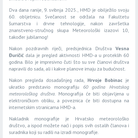
Dva dana ranije, 9. svibnja 2025., HMD je obilježilo svoju
60. obljetnicu. Svečanost se održala na Fakultetu
šumarstva i drvne tehnologije, nakon završetka
znanstveno-stručnog skupa Meteorološki izazovi 10,
također jubilarnog!
Nakon pozdravnih riječi, predsjednica Društva
Vesna
Đuričić
dala je pregled aktivnosti HMD-a u proteklih 60
godina. Bilo je impresivno čuti što su sve članovi društva
napravili do sada, ali i kakve planove imaju za budućnost.
Nakon pregleda dosadašnjeg rada,
Hrvoje Bobinac
je
ukratko predstavio monografiju
60 godina Hrvatskog
meteorološkog društva
. Monografija će biti objavljena u
elektroničkom obliku, a poveznica će biti dostupna na
internetskim stranicama HMD-a.
Nakladnik monografije je Hrvatsko meteorološko
društvo, a ispod možete naći i popis svih ostalih članova i
suradnika koji su radili na izradi monografije.