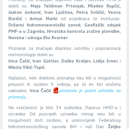
dobili su:
Maja Telišman Prtenjak, Mladen Rupčić,
Jadran Jurković, Ivan Ljuština, Petra Sviličić, Vesna
Đuričić
i
Antun Marki
od pojedinaca te institucije:
Državni hidrometeorološki zavod, Geofizički odsjek
PMF-a u Zagrebu, Hrvatska kontrola zračne plovidbe,
Novena
i
udruga Eko Kvarner.
Priznanje za značajan doprinos razvitku i popularizaciji
meteorologije dobili su:
Ivica Čačić,
Ivan Gü
ttler,
Duško Kraljev,
Lidija Srnec
i
Nikola Vikić-Topić.
Nažalost, neki dobitnici priznanja nisu bili u mogućnosti
preuzeti ih osobno 9. svibnja, pa će im biti uručena
naknadno.
Ivica Čačić
pismenim je putem zahvalio na
priznanju.
Na svečanosti je bilo 34 sudionika, članova HMD-a i
uzvanika. Od pozvanih uzvanika mnogi nisu bili u
mogućnosti doći osobno, a umirovljenik Federalnog
hidrometeorološkog zavoda BiH i naš član
Željko