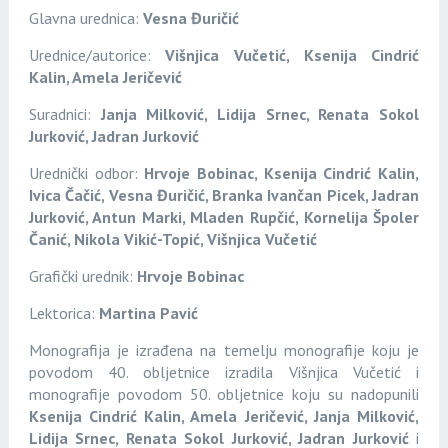
Glavna urednica:
Vesna Đuričić
Urednice/autorice:
Višnjica Vučetić, Ksenija Cindrić
Kalin, Amela Jeričević
Suradnici:
Janja Milković, Lidija Srnec, Renata Sokol
Jurković, Jadran Jurković
Urednički odbor:
Hrvoje Bobinac, Ksenija Cindrić Kalin,
Ivica Čačić, Vesna Đuričić, Branka Ivančan Picek, Jadran
Jurković, Antun Marki, Mladen Rupčić, Kornelija Špoler
Čanić, Nikola Vikić-Topić, Višnjica Vučetić
Grafički urednik:
Hrvoje Bobinac
Lektorica:
Martina Pavić
Monografija je izrađena na temelju monografije koju je
povodom 40. obljetnice izradila Višnjica Vučetić i
monografije povodom 50. obljetnice koju su nadopunili
Ksenija Cindrić Kalin, Amela Jeričević, Janja Milković,
Lidija Srnec, Renata Sokol Jurković, Jadran Jurković
i