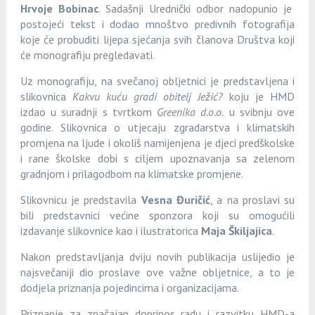
Hrvoje Bobinac
. Sadašnji Urednički odbor nadopunio je
postojeći tekst i dodao mnoštvo predivnih fotografija
koje će probuditi lijepa sjećanja svih članova Društva koji
će monografiju pregledavati.
Uz monografiju, na svečanoj obljetnici je predstavljena i
slikovnica
Kakvu kuću gradi obitelj Ježić?
koju je HMD
izdao
u suradnji s tvrtkom
Greenika d.o.o.
u svibnju ove
godine. Slikovnica o utjecaju zgradarstva i klimatskih
promjena na ljude i okoliš namijenjena je djeci predškolske
i rane školske dobi s ciljem upoznavanja sa zelenom
gradnjom i prilagodbom na klimatske promjene.
Slikovnicu je predstavila
Vesna Đuričić
, a na proslavi su
bili predstavnici većine sponzora koji su omogućili
izdavanje slikovnice kao i ilustratorica
Maja Škiljajica
.
Nakon predstavljanja dviju novih publikacija uslijedio je
najsvečaniji dio proslave ove važne obljetnice, a to je
dodjela priznanja pojedincima i organizacijama.
Priznanje za značajan doprinos radu i razvitku HMD-a