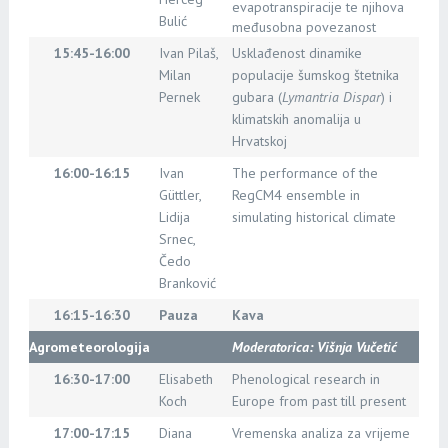
evapotranspiracije te njihova
Bulić
međusobna povezanost
15:45-16:00
Ivan Pilaš,
Usklađenost dinamike
Milan
populacije šumskog štetnika
Pernek
gubara (
Lymantria Dispar
) i
klimatskih anomalija u
Hrvatskoj
16:00-16:15
Ivan
The performance of the
Güttler,
RegCM4 ensemble in
Lidija
simulating historical climate
Srnec,
Čedo
Branković
16:15-16:30
Pauza
Kava
Agrometeorologija
Moderatorica: Višnja Vučetić
16:30-17:00
Elisabeth
Phenological research in
Koch
Europe from past till present
17:00-17:15
Diana
Vremenska analiza za vrijeme