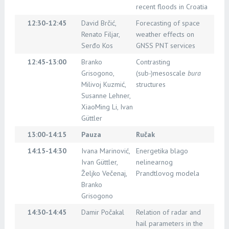
recent floods in Croatia
12:30-12:45
David Brčić,
Forecasting of space
Renato Filjar,
weather effects on
Serđo Kos
GNSS PNT services
12:45-13:00
Branko
Contrasting
Grisogono,
(sub-)mesoscale
bura
Milivoj Kuzmić,
structures
Susanne Lehner,
XiaoMing Li, Ivan
Güttler
13:00-14:15
Pauza
Ručak
14:15-14:30
Ivana Marinović,
Energetika blago
Ivan Güttler,
nelinearnog
Željko Večenaj,
Prandtlovog modela
Branko
Grisogono
14:30-14:45
Damir Počakal
Relation of radar and
hail parameters in the