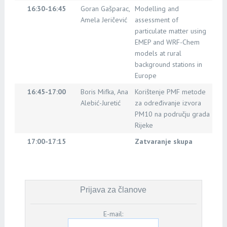
16:30-16:45
Goran Gašparac,
Modelling and
Amela Jeričević
assessment of
particulate matter using
EMEP and WRF-Chem
models at rural
background stations in
Europe
16:45-17:00
Boris Mifka, Ana
Korištenje PMF metode
Alebić-Juretić
za određivanje izvora
PM10 na području grada
Rijeke
17:00-17:15
Zatvaranje skupa
Prijava za članove
E-mail: