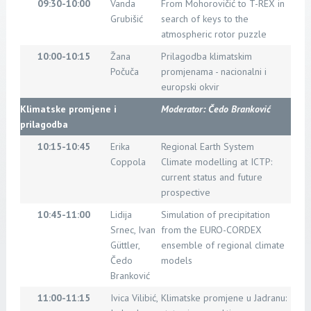
09:30-10:00
Vanda
From Mohorovičić to T-REX in
Grubišić
search of keys to the
atmospheric rotor puzzle
10:00-10:15
Žana
Prilagodba klimatskim
Počuča
promjenama - nacionalni i
europski okvir
Klimatske promjene i
Moderator: Čedo Branković
prilagodba
10:15-10:45
Erika
Regional Earth System
Coppola
Climate modelling at ICTP:
current status and future
prospective
10:45-11:00
Lidija
Simulation of precipitation
Srnec, Ivan
from the EURO-CORDEX
Güttler,
ensemble of regional climate
Čedo
models
Branković
11:00-11:15
Ivica Vilibić,
Klimatske promjene u Jadranu: