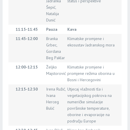
Jadranka
status i perspektive
Šepić,
Natalija
Dunić
11:15-11:45
Pauza
Kava
11:45-12:00
Branka
Klimatske promjene i
Grbec,
ekosustav Jadranskog mora
Gordana
Beg Paklar
12:00-12:15
Željko
Klimatske promjene i
Majstorović
promjene režima oborina u
Bosni i Hercegovini
12:15-12:30
Irena Ružić,
Utjecaj vlažnosti tla i
Ivana
vegetacijskog pokrova na
Herceg
numeričke simulacije
Bulić
površinske temperature,
oborine i evaporacije na
području Europe