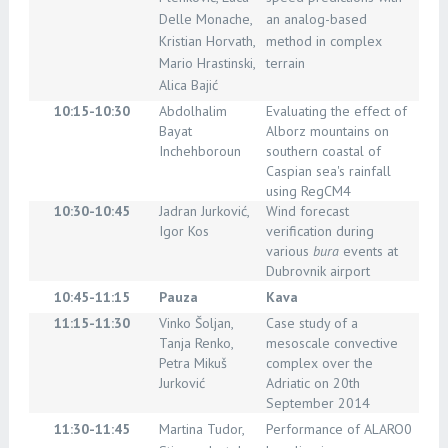
Delle Monache,
an analog-based
Kristian Horvath,
method in complex
Mario Hrastinski,
terrain
Alica Bajić
10:15-10:30
Abdolhalim
Evaluating the effect of
Bayat
Alborz mountains on
Inchehboroun
southern coastal of
Caspian sea's rainfall
using RegCM4
10:30-10:45
Jadran Jurković,
Wind forecast
Igor Kos
verification during
various
bura
events at
Dubrovnik airport
10:45-11:15
Pauza
Kava
11:15-11:30
Vinko Šoljan,
Case study of a
Tanja Renko,
mesoscale convective
Petra Mikuš
complex over the
Jurković
Adriatic on 20th
September 2014
11:30-11:45
Martina Tudor,
Performance of ALARO0