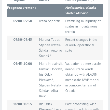
Prognoza vremena
Moderatorica: Nataša
Strelec Mahović
09:00-09:30
Ivana Stiperski
Examining multiplicity of
scales in mountainous
terrain
09:30-09:45
Martina Tudor,
Recent changes in the
Stjepan Ivatek-
ALADIN operational
Šahdan, Antonio
suite
Stanešić
09:45-10:00
Mario Hrastinski,
Validation od mesoscale
Kristian Horvath,
near-surface winds
Iris Odak
obtained with ALADIN
Plenković,
mesoscale NWP model
Stjepan Ivatek-
in complex terrain of
Šahdan, Alica
Croatia
Bajić
10:00-10:15
Iris Odak
Post-processing wind
Plenković, Luca
speed predictions with