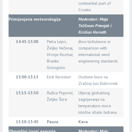
continental part of
Croatia
Primijenjena meteorologija
Moderatori: Maja
Telišman Prtenjak i
Kristian Horvath
14:45-15:00
Petra Lepri,
Bura
turbulence in
Željko Večenaj,
comparison with
Hrvoje Kozmar,
international wind
Branko
engineering standards
Grisogono
15:00-15:15
Endi Keresturi
Osobine bure na
Zračnoj luci Dubrovnik
15:15-15:30
Ružica Popović,
Utjecaj globalnog
Željko Šore
zagrijavanja na
temperature mora
istočne obale Jadrana
15:30-15:45
Pauza
Kava
Obnovljivi izvori energije
Moderatori:
Maja