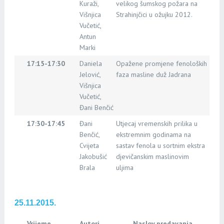
Kuraži,
velikog šumskog požara na
Višnjica
Strahinjčici u ožujku 2012.
Vučetić,
Antun
Marki
17:15-17:30
Daniela
Opažene promjene fenoloških
Jelović,
faza masline duž Jadrana
Višnjica
Vučetić,
Đani Benčić
17:30-17:45
Đani
Utjecaj vremenskih prilika u
Benčić,
ekstremnim godinama na
Cvijeta
sastav fenola u sortnim ekstra
Jakobušić
djevičanskim maslinovim
Brala
uljima
25.11.2015.
Vrijeme
Autori
Naslov predavanja