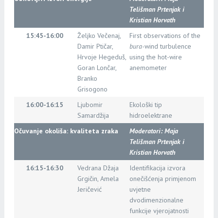
Telišman Prtenjak i
Kristian Horvath
15:45-16:00
Željko Večenaj,
First observations of the
Damir Ptičar,
bura
-wind turbulence
Hrvoje Hegeduš,
using the hot-wire
Goran Lončar,
anemometer
Branko
Grisogono
16:00-16:15
Ljubomir
Ekološki tip
Samardžija
hidroelektrane
Očuvanje okoliša: kvaliteta zraka
Moderatori:
Maja
Telišman Prtenjak i
Kristian Horvath
16:15-16:30
Vedrana Džaja
Identifikacija izvora
Grgičin, Amela
onečišćenja primjenom
Jeričević
uvjetne
dvodimenzionalne
funkcije vjerojatnosti