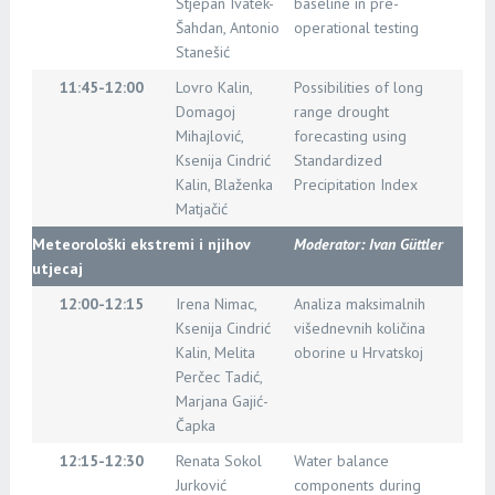
Stjepan Ivatek-
baseline in pre-
Šahdan, Antonio
operational testing
Stanešić
11:45-12:00
Lovro Kalin,
Possibilities of long
Domagoj
range drought
Mihajlović,
forecasting using
Ksenija Cindrić
Standardized
Kalin, Blaženka
Precipitation Index
Matjačić
Meteorološki ekstremi i njihov
Moderator: Ivan Güttler
utjecaj
12:00-12:15
Irena Nimac,
Analiza maksimalnih
Ksenija Cindrić
višednevnih količina
Kalin, Melita
oborine u Hrvatskoj
Perčec Tadić,
Marjana Gajić-
Čapka
12:15-12:30
Renata Sokol
Water balance
Jurković
components during