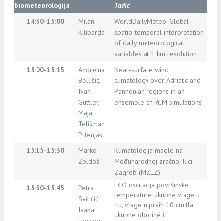
biometeorologija
Tadić
14:30-15:00
Milan
WorldDailyMeteo: Global
Kilibarda
spatio-temporal interpretation
of daily meteorological
variables at 1 km resolution
15:00-15:15
Andreina
Near-surface wind
Belušić,
climatology over Adriatic and
Ivan
Pannonian regions in an
Güttler,
ensemble of RCM simulations
Maja
Telišman
Prtenjak
15:15-15:30
Marko
Klimatologija magle na
Zoldoš
Međunarodnoj zračnoj luci
Zagreb (MZLZ)
ECO oscilacija površinske
15:30-15:45
Petra
temperature, ukupne vlage u
Sviličić,
tlu, vlage u prvih 10 cm tla,
Ivana
ukupne oborine i
Herceg