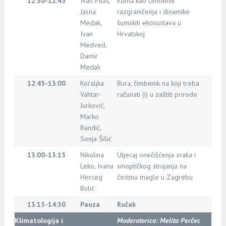
12:30-12:45
Ivan Pilaš,
Klima kao čimbenik
Jasna
razgraničenja i dinamike
Medak,
šumskih ekosustava u
Ivan
Hrvatskoj
Medved,
Damir
Medak
12:45-13:00
Koraljka
Bura, čimbenik na koji treba
Vahtar-
računati (i) u zaštiti prirode
Jurković,
Marko
Randić,
Sonja Šišić
13:00-13:15
Nikolina
Utjecaj onečišćenja zraka i
Leko, Ivana
sinoptičkog strujanja na
Herceg
čestinu magle u Zagrebu
Bulić
13:15-14:30
Pauza
Ručak
Klimatologija i
Moderatorica: Melita Perčec