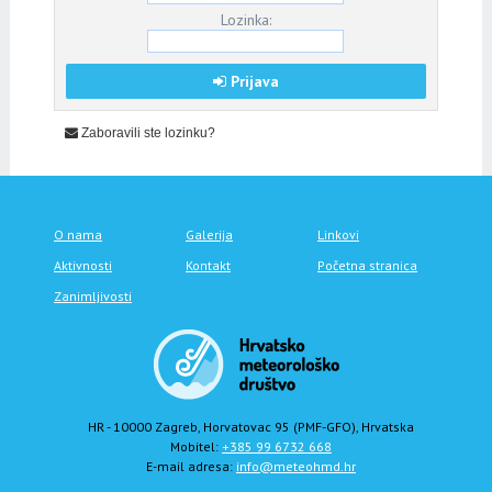
Lozinka:
Prijava
Zaboravili ste lozinku?
O nama
Galerija
Linkovi
Aktivnosti
Kontakt
Početna stranica
Zanimljivosti
HR - 10000 Zagreb, Horvatovac 95 (PMF-GFO), Hrvatska
Mobitel:
+385 99 6732 668
E-mail adresa:
info@meteohmd.hr