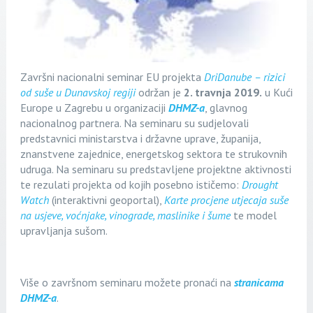
Završni nacionalni seminar EU projekta
DriDanube – rizici
od suše u Dunavskoj regiji
održan je
2. travnja 2019.
u Kući
Europe u Zagrebu u organizaciji
DHMZ-a
, glavnog
nacionalnog partnera. Na seminaru su sudjelovali
predstavnici ministarstva i državne uprave, županija,
znanstvene zajednice, energetskog sektora te strukovnih
udruga. Na seminaru su predstavljene projektne aktivnosti
te rezulati projekta od kojih posebno ističemo:
Drought
Watch
(interaktivni geoportal),
Karte procjene utjecaja suše
na usjeve, voćnjake, vinograde, maslinike i šume
te model
upravljanja sušom.
Više o završnom seminaru možete pronaći na
stranicama
DHMZ-a
.