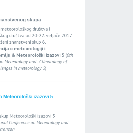
 znanstvenog skupa
g meteorološkog društva i
kog društva od 20-22. veljače 2017.
uženi znanstveni skup
6.
ija o meteorologiji i
emlju & Meteorološki izazovi 5
(
6th
on Meteorology and . Climatology of
lenges in meteorology 5
)
 Meteorološki izazovi 5
skup Meteorološki izazovi 5
ional Conference on Meteorology and
erranean