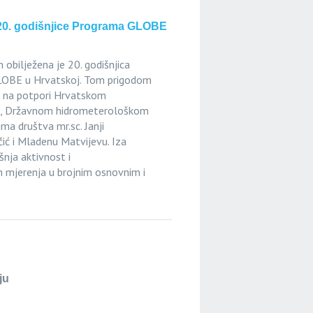
20. godišnjice Programa GLOBE
obilježena je 20. godišnjica
LOBE u Hrvatskoj. Tom prigodom
e na potpori Hrvatskom
, Državnom hidrometerološkom
a društva mr.sc. Janji
rčić i Mladenu Matvijevu. Iza
nja aktivnost i
h mjerenja u
brojnim osnovnim i
ju