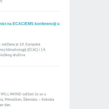
j.
vnici na ECAC/EMS konferenciji u
. održana je 10. Europska
noj klimatologiji (ECAC) i 14.
loškog društva
a WILL4WIND održati će se u
ra, Primošten, Šibensko – Kninska
dan dan.