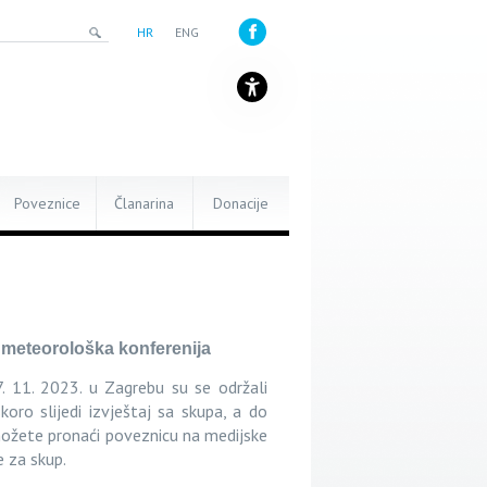
HR
ENG
Poveznice
Članarina
Donacije
 meteorološka konferenija
7. 11. 2023. u Zagrebu su se održali
koro slijedi izvještaj sa skupa, a do
ožete pronaći p
oveznicu na medijske
e za skup.