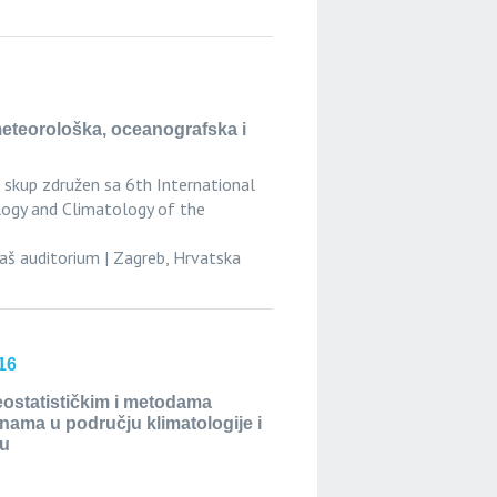
teorološka, oceanografska i
skup združen sa 6th International
ogy and Climatology of the
raš auditorium | Zagreb, Hrvatska
16
eostatističkim i metodama
nama u području klimatologije i
šu