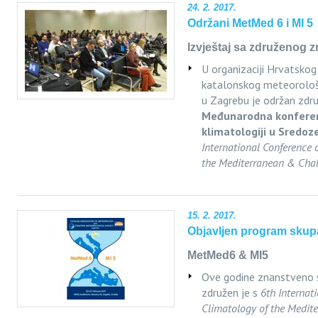
24. 2. 2017.
Održani MetMed 6 i MI 5
Izvještaj sa združenog
U organizaciji Hrvatsko
katalonskog meteorološ
u Zagrebu je održan zdr
Međunarodna konferenc
klimatologiji u Sredoz
International Conference 
the Mediterranean & Chal
15. 2. 2017.
Objavljen program skupa
MetMed6 & MI5
Ove godine znanstveno 
združen je s
6th Internat
Climatology of the Medit