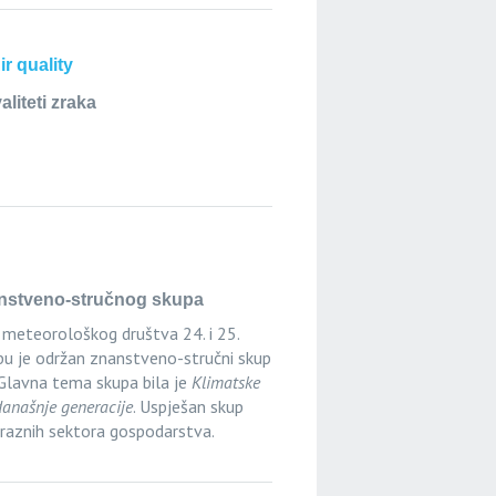
r quality
liteti zraka
anstveno-stručnog skupa
 meteorološkog društva 24. i 25.
u je održan znanstveno-stručni skup
 Glavna tema skupa bila je
Klimatske
današnje generacije
. Uspješan skup
 raznih sektora gospodarstva.