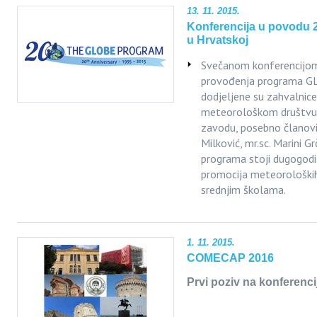
13. 11. 2015.
Konferencija u povodu 
u Hrvatskoj
Svečanom konferencijom 
provođenja programa G
dodjeljene su zahvalnic
meteorološkom društvu
zavodu, posebno članovim
Milković, mr.sc. Marini G
programa stoji dugogodiš
promocija meteorološki
srednjim školama.
1. 11. 2015.
COMECAP 2016
Prvi poziv na konferenci