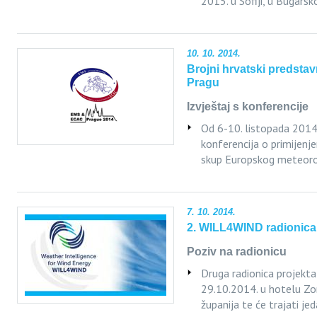
2015. u Sofiji, u Bugarsko
10. 10. 2014.
Brojni hrvatski predsta
Pragu
Izvještaj s konferencije
Od 6-10. listopada 2014
konferencija o primijenje
skup Europskog meteoro
7. 10. 2014.
2. WILL4WIND radionica
Poziv na radionicu
Druga radionica projekt
29.10.2014. u hotelu Zo
županija te će trajati je