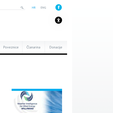
HR
ENG
Poveznice
Članarina
Donacije