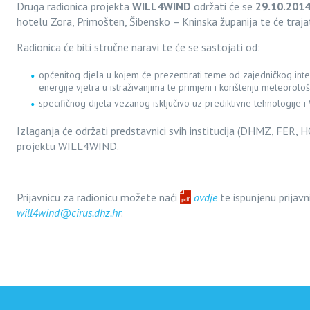
Druga radionica projekta
WILL4WIND
održati će se
29.10.2014
hotelu Zora, Primošten, Šibensko – Kninska županija te će trajat
Radionica će biti stručne naravi te će se sastojati od:
općenitog djela u kojem će prezentirati teme od zajedničkog int
energije vjetra u istraživanjima te primjeni i korištenju meteorološ
specifičnog dijela vezanog isključivo uz prediktivne tehnologije
Izlaganja će održati predstavnici svih institucija (DHMZ, FER, 
projektu WILL4WIND.
Prijavnicu za radionicu možete naći
ovdje
te ispunjenu prijavn
will4wind@cirus.dhz.hr
.