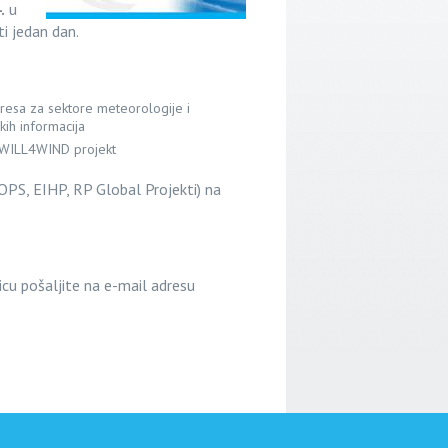
.
u
i jedan dan.
eresa za sektore meteorologije i
kih informacija
 i WILL4WIND projekt
HOPS, EIHP, RP Global Projekti) na
icu pošaljite na e-mail adresu