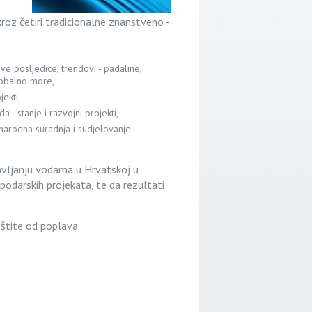
 kroz četiri tradicionalne znanstveno -
ove posljedice, trendovi - padaline,
iobalno more,
jekti,
- stanje i razvojni projekti,
narodna suradnja i sudjelovanje
ravljanju vodama u Hrvatskoj u
podarskih projekata, te da rezultati
aštite od poplava.