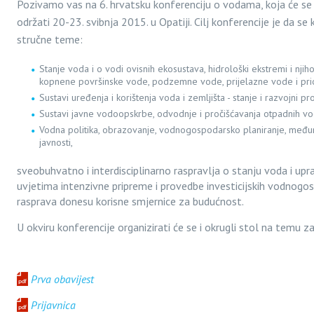
Pozivamo vas na 6. hrvatsku konferenciju o vodama, koja će se
održati 20-23. svibnja 2015. u Opatiji. Cilj konferencije je da se
stručne teme:
Stanje voda i o vodi ovisnih ekosustava, hidrološki ekstremi i njih
kopnene površinske vode, podzemne vode, prijelazne vode i pr
Sustavi uređenja i korištenja voda i zemljišta - stanje i razvojni pro
Sustavi javne vodoopskrbe, odvodnje i pročišćavanja otpadnih voda 
Vodna politika, obrazovanje, vodnogospodarsko planiranje, među
javnosti,
sveobuhvatno i interdisciplinarno raspravlja o stanju voda i up
uvjetima intenzivne pripreme i provedbe investicijskih vodnogos
rasprava donesu korisne smjernice za budućnost.
U okviru konferencije organizirati će se i okrugli stol na temu z
Prva obavijest
Prijavnica