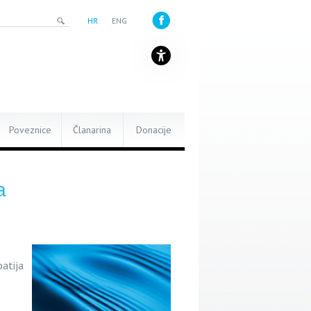
HR
ENG
Poveznice
Članarina
Donacije
a
patija