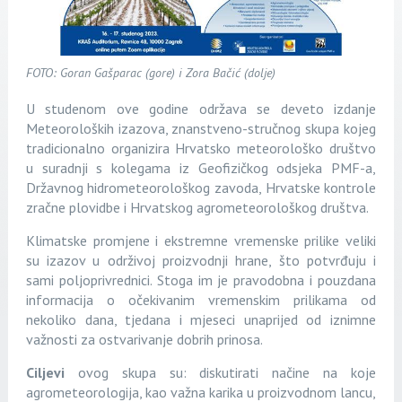
FOTO: Goran Gašparac (gore) i Zora Bačić (dolje)
U studenom ove godine održava se deveto izdanje
Meteoroloških izazova, znanstveno-stručnog skupa kojeg
tradicionalno organizira Hrvatsko meteorološko društvo
u suradnji s kolegama iz Geofizičkog odsjeka PMF-a,
Državnog hidrometeorološkog zavoda, Hrvatske kontrole
zračne plovidbe i Hrvatskog agrometeorološkog društva.
Klimatske promjene i ekstremne vremenske prilike veliki
su izazov u održivoj proizvodnji hrane, što potvrđuju i
sami poljoprivrednici. Stoga im je pravodobna i pouzdana
informacija o očekivanim vremenskim prilikama od
nekoliko dana, tjedana i mjeseci unaprijed od iznimne
važnosti za ostvarivanje dobrih prinosa.
Ciljevi
ovog skupa su: diskutirati načine na koje
agrometeorologija, kao važna karika u proizvodnom lancu,