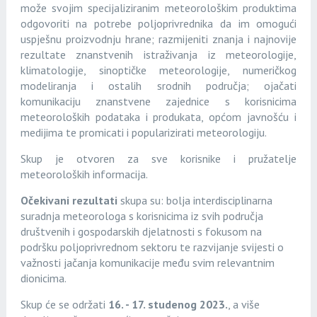
može svojim specijaliziranim meteorološkim produktima
odgovoriti na potrebe poljoprivrednika da im omogući
uspješnu proizvodnju hrane; razmijeniti znanja i najnovije
rezultate znanstvenih istraživanja iz meteorologije,
klimatologije, sinoptičke meteorologije, numeričkog
modeliranja i ostalih srodnih područja; ojačati
komunikaciju znanstvene zajednice s korisnicima
meteoroloških podataka i produkata, općom javnošću i
medijima te promicati i popularizirati meteorologiju.
Skup je otvoren za sve korisnike i pružatelje
meteoroloških informacija.
Očekivani rezultati
skupa su: bolja interdisciplinarna
suradnja meteorologa s korisnicima iz svih područja
društvenih i gospodarskih djelatnosti s fokusom na
podršku poljoprivrednom sektoru te razvijanje svijesti o
važnosti jačanja komunikacije među svim relevantnim
dionicima.
Skup će se održati
16. - 17. studenog 2023.
, a više