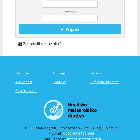
Lozinka:
Prijava
Zaboravili ste lozinku?
O nama
Galerija
Linkovi
Aktivnosti
Kontakt
Početna stranica
Zanimljivosti
HR - 10000 Zagreb, Horvatovac 95 (PMF-GFO), Hrvatska
Mobitel:
+385 99 6732 668
E-mail adresa:
info@meteohmd.hr