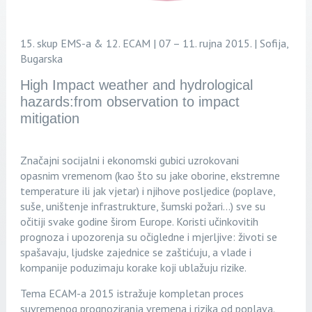
15. skup EMS-a & 12. ECAM | 07 – 11. rujna 2015. | Sofija,
Bugarska
High Impact weather and hydrological
hazards:from observation to impact
mitigation
Značajni socijalni i ekonomski gubici uzrokovani
opasnim vremenom (kao što su jake oborine, ekstremne
temperature ili jak vjetar) i njihove posljedice (poplave,
suše, uništenje infrastrukture, šumski požari...) sve su
očitiji svake godine širom Europe. Koristi učinkovitih
prognoza i upozorenja su očigledne i mjerljive: životi se
spašavaju, ljudske zajednice se zaštićuju, a vlade i
kompanije poduzimaju korake koji ublažuju rizike.
Tema ECAM-a 2015 istražuje kompletan proces
suvremenog prognoziranja vremena i rizika od poplava.