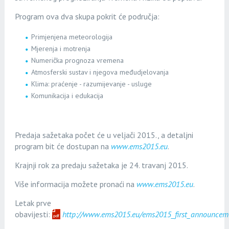
Program ova dva skupa pokrit će područja:
Primjenjena meteorologija
Mjerenja i motrenja
Numerička prognoza vremena
Atmosferski sustav i njegova međudjelovanja
Klima: praćenje - razumijevanje - usluge
Komunikacija i edukacija
Predaja sažetaka počet će u veljači 2015., a detaljni
program bit će dostupan na
www.ems2015.eu
.
Krajnji rok za predaju sažetaka je 24. travanj 2015.
Više informacija možete pronaći na
www.ems2015.eu
.
Letak prve
obavijesti:
http://www.ems2015.eu/ems2015_first_announceme