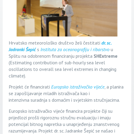
Hrvatsko meteorološko društvo želi čestitati
dr. sc.
Jadranki Šepić
s
Instituta za oceanografiju i ribarstvo
u
Splitu na odobrenom financiranju projekta
SHExtreme
(Estimating contribution of sub-hourly sea level
oscillations to overall sea level extremes in changing
climate).
Projekt će financirati
Europsko istraživačko vijeće
, a planira
se zapošljavanje mladih istraživača kao i
intenzivna suradnja s domaćim i svjetskim stručnjacima.
Europsko istraživačko vijeće financira projekte čiji su
prijedlozi prošli rigoroznu stručnu evaluaciju i imaju
potencijal bitnog napretka u unaprjeđenju znanstvenog
razumijevanja. Projekt dr. sc. Jadranke Šepić se našao i