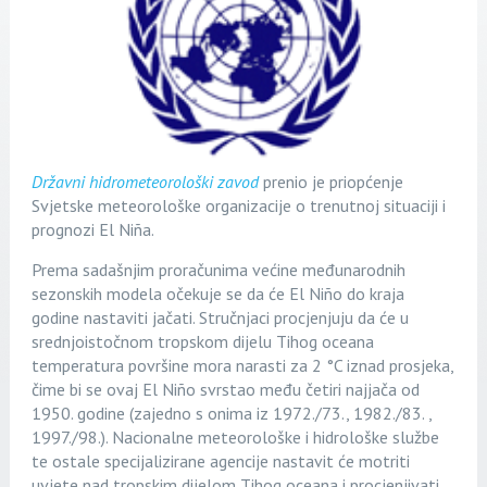
Državni hidrometeorološki zavod
prenio je priopćenje
Svjetske meteorološke organizacije o trenutnoj situaciji i
prognozi El Niña.
Prema sadašnjim proračunima većine međunarodnih
sezonskih modela očekuje se da će El Niño do kraja
godine nastaviti jačati. Stručnjaci procjenjuju da će u
srednjoistočnom tropskom dijelu Tihog oceana
temperatura površine mora narasti za 2 °C iznad prosjeka,
čime bi se ovaj El Niño svrstao među četiri najjača od
1950. godine (zajedno s onima iz 1972./73., 1982./83. ,
1997./98.). Nacionalne meteorološke i hidrološke službe
te ostale specijalizirane agencije nastavit će motriti
uvjete nad tropskim dijelom Tihog oceana i procjenjivati