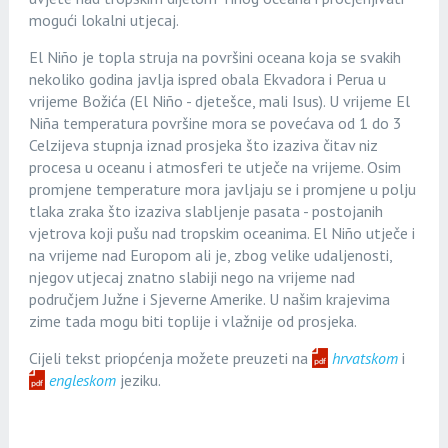
mogući lokalni utjecaj.
El Niño je topla struja na površini oceana koja se svakih
nekoliko godina javlja ispred obala Ekvadora i Perua u
vrijeme Božića (El Niño - djetešce, mali Isus). U vrijeme El
Niña temperatura površine mora se povećava od 1 do 3
Celzijeva stupnja iznad prosjeka što izaziva čitav niz
procesa u oceanu i atmosferi te utječe na vrijeme. Osim
promjene temperature mora javljaju se i promjene u polju
tlaka zraka što izaziva slabljenje pasata - postojanih
vjetrova koji pušu nad tropskim oceanima. El Niño utječe i
na vrijeme nad Europom ali je, zbog velike udaljenosti,
njegov utjecaj znatno slabiji nego na vrijeme nad
područjem Južne i Sjeverne Amerike. U našim krajevima
zime tada mogu biti toplije i vlažnije od prosjeka.
Cijeli tekst priopćenja možete preuzeti na
hrvatskom
i
engleskom
jeziku.