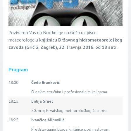
Pozivamo Vas na
Noć knjige na Griču uz pisce
meteorologe
u
knjižnicu Državnog hidrometeorološkog
zavoda (Grič 3, Zagreb),
22. travnja 2016. od 18 sati.
Program
18:00
Čedo Branković
O nekim stručnim i profesionalnim knjigama
18:15
Lidija Srnec
50. broj Hrvatskog meteorološkog časopisa
18:25
Ivančica Mihovilić
Predstavljanje bloga knjižnice pod naslovom: