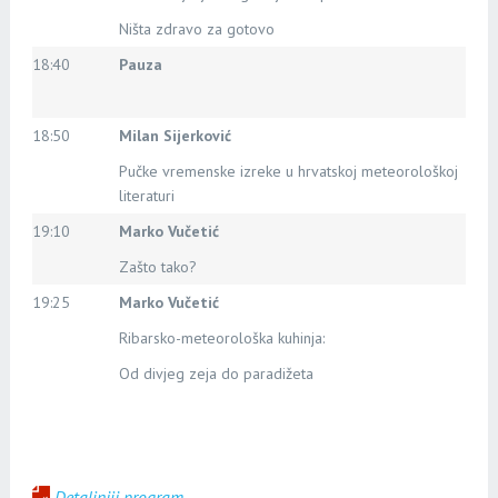
Ništa zdravo za gotovo
18:40
Pauza
18:50
Milan Sijerković
Pučke vremenske izreke u hrvatskoj meteorološkoj
literaturi
19:10
Marko Vučetić
Zašto tako?
19:25
Marko Vučetić
Ribarsko-meteorološka kuhinja:
Od divjeg zeja do paradižeta
Detaljniji program