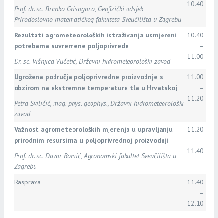
10.40
Prof. dr. sc. Branko Grisogono, Geofizički odsjek
Prirodoslovno-matematičkog fakulteta Sveučilišta u Zagrebu
Rezultati agrometeoroloških istraživanja usmjereni
10.40
potrebama suvremene poljoprivrede
–
11.00
Dr. sc. Višnjica Vučetić, Državni hidrometeorološki zavod
Ugrožena područja poljoprivredne proizvodnje s
11.00
obzirom na ekstremne temperature tla u Hrvatskoj
–
11.20
Petra Sviličić, mag. phys.-geophys., Državni hidrometeorološki
zavod
Važnost agrometeoroloških mjerenja u upravljanju
11.20
prirodnim resursima u poljoprivrednoj proizvodnji
–
11.40
Prof. dr. sc. Davor Romić, Agronomski fakultet Sveučilišta u
Zagrebu
Rasprava
11.40
–
12.10