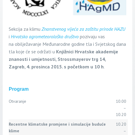
Sekcija za klimu
Znanstvenog vijeća za zaštitu prirode HAZU
i
Hrvatsko agrometeorološko društvo
pozivaju vas
na
obilježavanje
Međunarodne godine tla i Svjetskog dana
tla
koje će se održati u
Knjižnici Hrvatske akademije
znanosti i umjetnosti,
Strossmayerov trg 14,
Zagreb,
4. prosinca 2015. s početkom u 10 h
.
Program
Otvaranje
10.00
–
10.20
Recentne klimatske promjene i simulacije buduće
10.20
klime
–