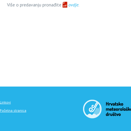
Više o predavanju pronađite
ovdje
.
Linkovi
Početna stranica