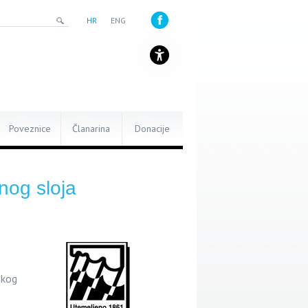
HR
ENG
Poveznice
Članarina
Donacije
nog sloja
skog