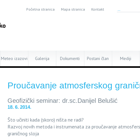
Početna stranica
Mapa stranica
Kontakt
Meteo izazovi
Galerija
Dokumenti
Postani član
Mediji
Proučavanje atmosferskog granič
Geofizički seminar: dr.sc.Danijel Belušić
18. 6. 2014.
Što učiniti kada (skoro) ništa ne radi?
Razvoj novih metoda i instrumenata za proučavanje atmosfer
graničnog sloja