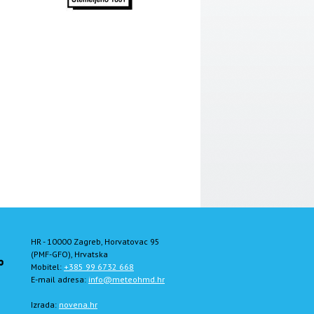
HR - 10000 Zagreb, Horvatovac 95
(PMF-GFO), Hrvatska
Mobitel:
+385 99 6732 668
E-mail adresa:
info@meteohmd.hr
Izrada:
novena.hr