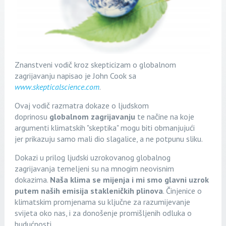
Znanstveni vodič kroz skepticizam o globalnom
zagrijavanju napisao je John Cook sa
www.skepticalscience.com
.
Ovaj vodič razmatra dokaze o ljudskom
doprinosu
globalnom zagrijavanju
te načine na koje
argumenti klimatskih "skeptika" mogu biti obmanjujući
jer prikazuju samo mali dio slagalice, a ne potpunu sliku.
Dokazi u prilog ljudski uzrokovanog globalnog
zagrijavanja temeljeni su na mnogim neovisnim
dokazima.
Naša klima se mijenja i mi smo glavni uzrok
putem naših emisija stakleničkih plinova
. Činjenice o
klimatskim promjenama su ključne za razumijevanje
svijeta oko nas, i za donošenje promišljenih odluka o
budućnosti.