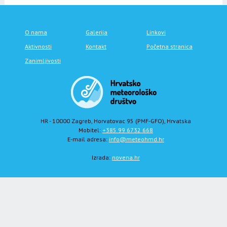
O nama
Galerija
Linkovi
Aktivnosti
Kontakt
Početna stranica
Zanimljivosti
HR - 10000 Zagreb, Horvatovac 95 (PMF-GFO), Hrvatska
Mobitel:
+385 99 6732 668
E-mail adresa:
info@meteohmd.hr
Izrada:
novena.hr